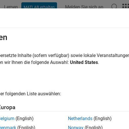
Lernen
Melden Sie sich an
MATLAB erhalten
ation
Examples
Functions
Blocks
Videos
Answer
en
ersetzte Inhalte (sofern verfügbar) sowie lokale Veranstaltung
How useful was this informat
n wir Ihnen die folgende Auswahl:
United States
.
er folgenden Liste auswählen:
Europa
Belgium
(English)
Netherlands
(English)
Denmark
(English)
Norway
(English)