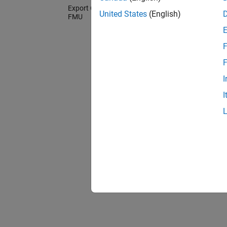
Export C/C++ Code as Standalone
United States
(English)
FMU
F
F
I
I