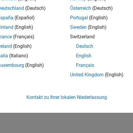
Deutschland
(Deutsch)
Österreich
(Deutsch)
España
(Español)
Portugal
(English)
inland
(English)
Sweden
(English)
rance
(Français)
Switzerland
reland
(English)
Deutsch
talia
(Italiano)
English
Luxembourg
(English)
Français
United Kingdom
(English)
Kontakt zu Ihrer lokalen Niederlassung