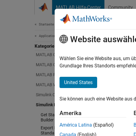
Weiter zum Inhalt
MATLAB Hilfe-Center
Community
Document
Startseite der Dokumentation
Application Deployment
Website auswähl
Kategorie
MATLAB Compiler
Wählen Sie eine Website aus, um üb
MATLAB Compiler SDK
Grundlage Ihres Standorts empfehle
MATLAB Production Server
United States
MATLAB Web App Server
Simulink Compiler
Sie können auch eine Website aus d
Simulink FMU Builder
Amerika
Get Started with Simulink FMU
Builder
América Latina
(Español)
Export Simulink Model as
Standalone FMU
Canada
(English)