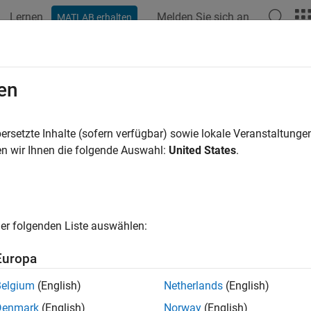
Lernen
Melden Sie sich an
MATLAB erhalten
ation
Beispiele
Funktionen
Blöcke
Apps
Videos
ogFixptInstrumentation
en
information collected during simulation
ersetzte Inhalte (sofern verfügbar) sowie lokale Veranstaltung
n wir Ihnen die folgende Auswahl:
United States
.
ax
n void ssLogFixptInstrumentation

                          (SimStruct *S,

er folgenden Liste auswählen:
                           double minValue,

                           double maxValue,

Europa
                           int countOverflows,

                           int countSaturations,

Belgium
(English)
Netherlands
(English)
                           int countDivisionsByZero,

Denmark
(English)
Norway
(English)