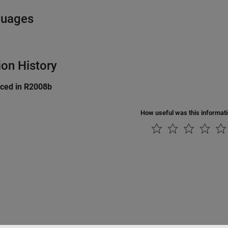
guages
ion History
uced in R2008b
How useful was this informat