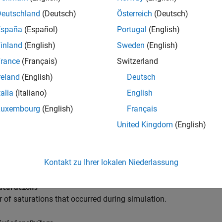
Deutschland
(Deutsch)
Österreich
(Deutsch)
uments
España
(Español)
Portugal
(English)
inland
(English)
Sweden
(English)
ct representing an S-function block.
rance
(Français)
Switzerland
reland
(English)
Deutsch
ue
 output value that occurred during simulation.
talia
(Italiano)
English
Luxembourg
(English)
Français
ue
United Kingdom
(English)
 output value that occurred during simulation.
verflows
Kontakt zu Ihrer lokalen Niederlassung
of overflows that occurred during simulation.
aturations
of saturations that occurred during simulation.