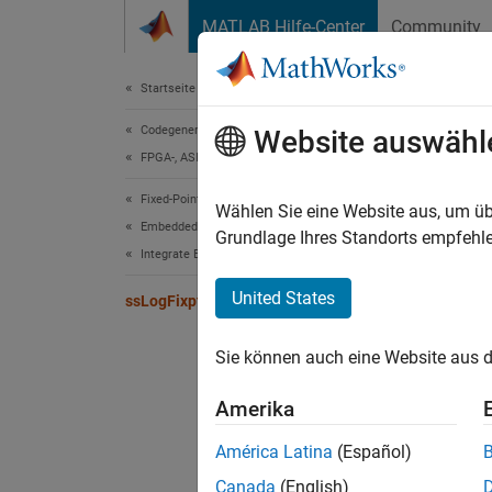
Weiter zum Inhalt
MATLAB Hilfe-Center
Community
Dokument
Startseite der Dokumentation
Codegenerierung
ssL
Website auswähl
FPGA-, ASIC und SoC-Entwicklung
Fixed-Point Designer
Record 
Wählen Sie eine Website aus, um üb
Embedded Implementation
Grundlage Ihres Standorts empfehle
Integrate External Code
Synt
United States
ssLogFixptInstrumentation
exter
    
Sie können auch eine Website aus d
    
    
Amerika
    
    
América Latina
(Español)
    
Canada
(English)