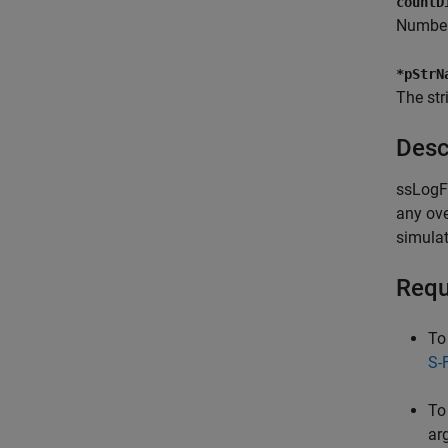
countD
Number 
*pStrN
The str
Desc
ssLogF
any ove
simulat
Requ
To
S-
To
ar