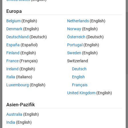
Erste Schritte mit Fixed-Point Designer
Europa
Grundlagen zu Festkomma und
Gleitkomma
Belgium
(English)
Netherlands
(English)
Trust Center
Handelsmarken
Datenschutz-Richtlinien
Datentyp-Erkundung
Denmark
(English)
Norway
(English)
Automatische Datentyp-Konvertierung
Datendiebstahl verhindern
Status von Anwendungen
Kontakt
Deutschland
(Deutsch)
Österreich
(Deutsch)
Embedded-Implementierung
© 1994-2026 The MathWorks, Inc.
Testen und Debuggen
España
(Español)
Portugal
(English)
GPU Coder
Finland
(English)
Sweden
(English)
Website auswählen
Deutschland
HDL Coder
France
(Français)
Switzerland
HDL Verifier
Ireland
(English)
Deutsch
IEC Certification Kit
Italia
(Italiano)
English
Luxembourg
(English)
Français
MATLAB Coder
United Kingdom
(English)
Raspberry Pi Blockset
Simulink Code Inspector
Asien-Pazifik
Simulink Coder
Australia
(English)
Simulink PLC Coder
India
(English)