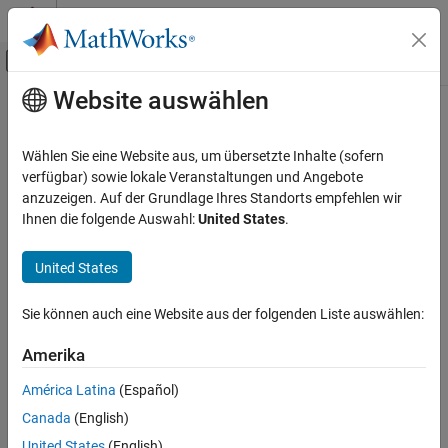
Weiter zum Inhalt
MATLAB Hilfe-Center
Umschaltung für Off-Canvas-Navigation
Website auswählen
Hauptinhalt
Startseite der Dokumentation
Codegenerierung
Wählen Sie eine Website aus, um übersetzte Inhalte (sofern
FPGA-, ASIC und SoC-Entwicklung
verfügbar) sowie lokale Veranstaltungen und Angebote
anzuzeigen. Auf der Grundlage Ihres Standorts empfehlen wir
Kategorie
How useful was this information?
Ihnen die folgende Auswahl:
United States
.
AUTOSAR Blockset
C2000 Microcontroller Blockset
United States
DDS Blockset
Sie können auch eine Website aus der folgenden Liste auswählen:
Deep Learning HDL Toolbox
DO Qualification Kit
Amerika
DSP HDL Toolbox
América Latina
(Español)
Embedded Coder
Canada
(English)
Fixed-Point Designer
United States
(English)