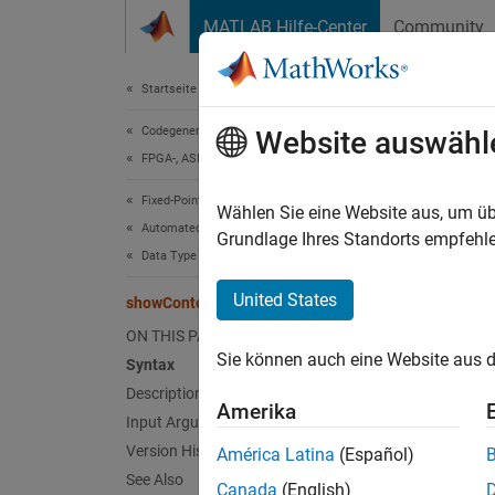
Weiter zum Inhalt
MATLAB Hilfe-Center
Community
Dokument
Startseite der Dokumentation
Codegenerierung
sho
Website auswähl
FPGA-, ASIC und SoC-Entwicklung
Fixed-Point Designer
Class:
Wählen Sie eine Website aus, um üb
Automated Data Type Conversion
Grundlage Ihres Standorts empfehle
Data Type Optimization in Simulink
Get su
United States
showContents
expand 
ON THIS PAGE
Synt
Sie können auch eine Website aus d
Syntax
Description
showCo
Amerika
showCo
Input Arguments
Version History
América Latina
(Español)
Desc
See Also
Canada
(English)