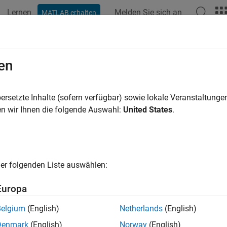
Lernen
Melden Sie sich an
MATLAB erhalten
ation
Beispiele
Funktionen
Blöcke
Apps
Videos
wContents
en
OptimizationSolution
ersetzte Inhalte (sofern verfügbar) sowie lokale Veranstaltung
n wir Ihnen die folgende Auswahl:
United States
.
mmary of changes made during data type optimization
all in page
ax
er folgenden Liste auswählen:
ntents(Solution)
Europa
ntents(Solution, index)
Belgium
(English)
Netherlands
(English)
ription
Denmark
(English)
Norway
(English)