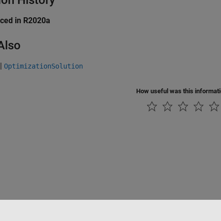
ion History
uced in R2020a
Also
|
OptimizationSolution
How useful was this informat