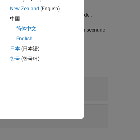
 optimization contained in the
New Zealand
(English)
ck parameters, and data types in the model.
中国
简体中文
during optimization in the simulation scenario
English
日本
(日本語)
한국
(한국어)