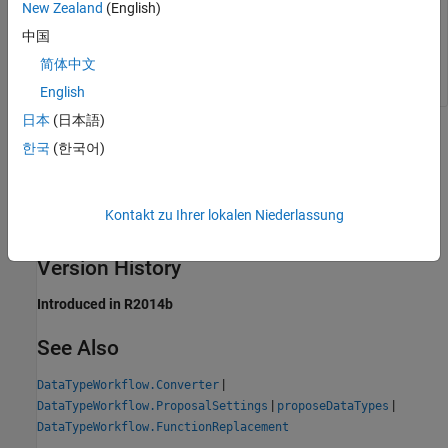
New Zealand
(English)
Example:
applyDataTypes(converter,'Run1')
中国
Data Types:
char
简体中文
English
日本
(日本語)
Alternatives
한국
(한국어)
The
object function provides functionality similar
applyDataTypes
to the Fixed-Point Tool button
Apply Data Types
. For more
Kontakt zu Ihrer lokalen Niederlassung
information, see
Fixed-Point Tool
.
Version History
Introduced in R2014b
See Also
|
DataTypeWorkflow.Converter
|
|
DataTypeWorkflow.ProposalSettings
proposeDataTypes
DataTypeWorkflow.FunctionReplacement