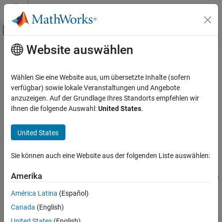
Weiter zum Inhalt
MATLAB Hilfe-Center
Umschaltung für Off-Canvas-Navigation
Website auswählen
Hauptinhalt
Startseite der Dokumentation
applyDataTypes
Codegenerierung
Wählen Sie eine Website aus, um übersetzte Inhalte (sofern
FPGA-, ASIC und SoC-Entwicklung
Apply proposed data types to model
verfügbar) sowie lokale Veranstaltungen und Angebote
anzuzeigen. Auf der Grundlage Ihres Standorts empfehlen wir
Fixed-Point Designer
collapse all in page
Ihnen die folgende Auswahl:
United States
.
Automated Data Type Conversion
Syntax
Iterative Fixed-Point Conversion in Simulink
United States
applyDataTypes(converter,RunName)
Description
applyDataTypes
Sie können auch eine Website aus der folgenden Liste auswählen:
ON THIS PAGE
applies the proposed data
applyDataTypes(
,
)
converter
RunName
Syntax
Amerika
types for the specified run,
, to the system specified by the
RunName
Description
object.
converter
América Latina
(Español)
Input Arguments
Canada
(English)
If you have specified function replacements using the
Alternatives
object,
DataTypeWorkflow.FunctionReplacement
applyDataTypes
United States
(English)
Version History