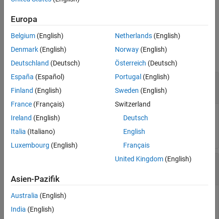
also applies the registered function replacements to
MATLAB
See Also
Function
blocks in the system under design.
Europa
Belgium
(English)
Netherlands
(English)
Input Arguments
Denmark
(English)
Norway
(English)
collapse all
Deutschland
(Deutsch)
Österreich
(Deutsch)
España
(Español)
Portugal
(English)
—
Converter object
converter
object
DataTypeWorkflow.Converter
Finland
(English)
Sweden
(English)
France
(Français)
Switzerland
Converter object for the system under design, specified as a
Ireland
(English)
Deutsch
object.
DataTypeWorkflow.Converter
Italia
(Italiano)
English
Luxembourg
(English)
Français
United Kingdom
(English)
—
Name of run to apply data types to
RunName
character vector
Asien-Pazifik
Australia
(English)
Name of run to apply data types to, specified as a character
vector.
India
(English)