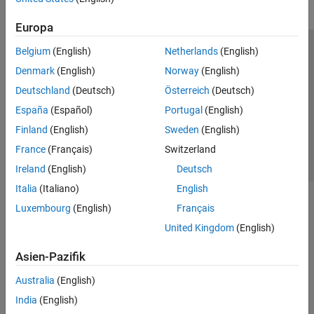
Europa
Belgium
(English)
Netherlands
(English)
Trust Center
Handelsmarken
Datenschutz-Richtlinien
Denmark
(English)
Norway
(English)
Datendiebstahl verhindern
Status von Anwendungen
Kontakt
Deutschland
(Deutsch)
Österreich
(Deutsch)
© 1994-2026 The MathWorks, Inc.
España
(Español)
Portugal
(English)
Finland
(English)
Sweden
(English)
Website auswählen
Deutschland
France
(Français)
Switzerland
Ireland
(English)
Deutsch
Italia
(Italiano)
English
Luxembourg
(English)
Français
United Kingdom
(English)
Asien-Pazifik
Australia
(English)
India
(English)