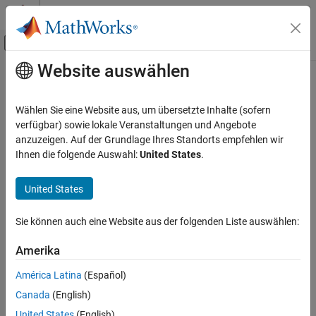
Weiter zum Inhalt
MATLAB Hilfe-Center
Umschaltung für Off-Canvas-Navigation
Website auswählen
Hauptinhalt
Startseite der Dokumentation
Codegenerierung
Wählen Sie eine Website aus, um übersetzte Inhalte (sofern
FPGA-, ASIC und SoC-Entwicklung
verfügbar) sowie lokale Veranstaltungen und Angebote
How useful was this information?
anzuzeigen. Auf der Grundlage Ihres Standorts empfehlen wir
Ihnen die folgende Auswahl:
United States
.
United States
Sie können auch eine Website aus der folgenden Liste auswählen:
Amerika
América Latina
(Español)
Canada
(English)
United States
(English)