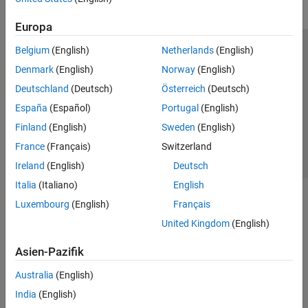
Europa
Belgium
(English)
Netherlands
(English)
Trust Center
Handelsmarken
Datenschutz-Richtlinien
Denmark
(English)
Norway
(English)
Datendiebstahl verhindern
Status von Anwendungen
Kontakt
Deutschland
(Deutsch)
Österreich
(Deutsch)
© 1994-2026 The MathWorks, Inc.
España
(Español)
Portugal
(English)
Finland
(English)
Sweden
(English)
Website auswählen
Deutschland
France
(Français)
Switzerland
Ireland
(English)
Deutsch
Italia
(Italiano)
English
Luxembourg
(English)
Français
United Kingdom
(English)
Asien-Pazifik
Australia
(English)
India
(English)