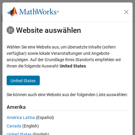
Weiter zum Inhalt
MATLAB Hilfe-Center
Umschaltung für Off-Canvas-Navigation
Website auswählen
Hauptinhalt
Startseite der Dokumentation
Computational Finance
Wählen Sie eine Website aus, um übersetzte Inhalte (sofern
verfügbar) sowie lokale Veranstaltungen und Angebote
anzuzeigen. Auf der Grundlage Ihres Standorts empfehlen wir
How useful was this information?
Ihnen die folgende Auswahl:
United States
.
United States
Sie können auch eine Website aus der folgenden Liste auswählen:
Amerika
América Latina
(Español)
Canada
(English)
United States
(English)