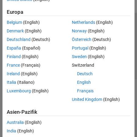
Europa
Belgium
(English)
Netherlands
(English)
Trust Center
Handelsmarken
Datenschutz-Richtlinien
Denmark
(English)
Norway
(English)
Datendiebstahl verhindern
Status von Anwendungen
Kontakt
Deutschland
(Deutsch)
Österreich
(Deutsch)
© 1994-2026 The MathWorks, Inc.
España
(Español)
Portugal
(English)
Finland
(English)
Sweden
(English)
Website auswählen
Deutschland
France
(Français)
Switzerland
Ireland
(English)
Deutsch
Italia
(Italiano)
English
Luxembourg
(English)
Français
United Kingdom
(English)
Asien-Pazifik
Australia
(English)
India
(English)