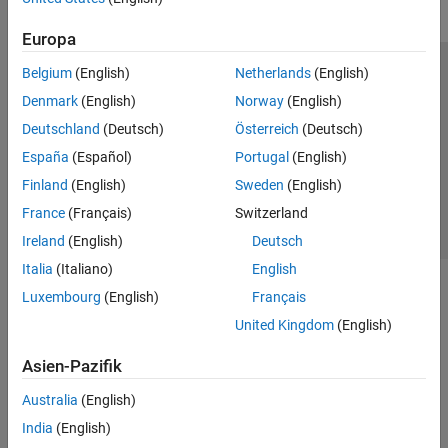
Europa
Belgium
(English)
Netherlands
(English)
Trust Center
Handelsmarken
Datenschutz-Richtlinien
Denmark
(English)
Norway
(English)
Datendiebstahl verhindern
Status von Anwendungen
Kontakt
Deutschland
(Deutsch)
Österreich
(Deutsch)
© 1994-2026 The MathWorks, Inc.
España
(Español)
Portugal
(English)
Finland
(English)
Sweden
(English)
Website auswählen
Deutschland
France
(Français)
Switzerland
Ireland
(English)
Deutsch
Italia
(Italiano)
English
Luxembourg
(English)
Français
United Kingdom
(English)
Asien-Pazifik
Australia
(English)
India
(English)