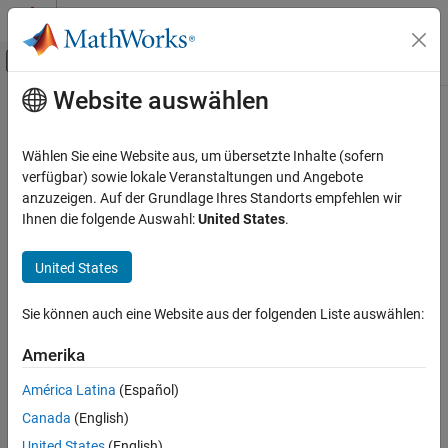
Weiter zum Inhalt
MATLAB Hilfe-Center
Umschaltung für Off-Canvas-Navigation
Website auswählen
Hauptinhalt
Startseite der Dokumentation
Computational Finance
Wählen Sie eine Website aus, um übersetzte Inhalte (sofern
verfügbar) sowie lokale Veranstaltungen und Angebote
anzuzeigen. Auf der Grundlage Ihres Standorts empfehlen wir
How useful was this information?
Ihnen die folgende Auswahl:
United States
.
United States
Sie können auch eine Website aus der folgenden Liste auswählen:
Amerika
América Latina
(Español)
Canada
(English)
United States
(English)