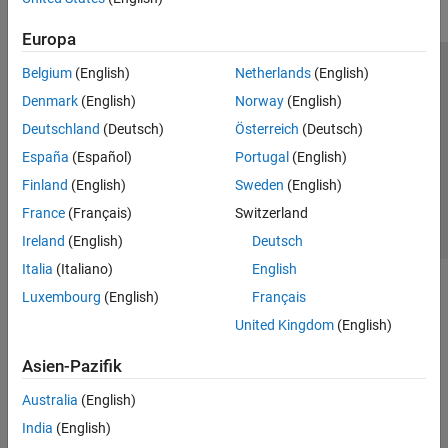
Europa
Belgium
(English)
Netherlands
(English)
Trust Center
Handelsmarken
Datenschutz-Richtlinien
Denmark
(English)
Norway
(English)
Datendiebstahl verhindern
Status von Anwendungen
Kontakt
Deutschland
(Deutsch)
Österreich
(Deutsch)
© 1994-2026 The MathWorks, Inc.
España
(Español)
Portugal
(English)
Finland
(English)
Sweden
(English)
Website auswählen
Deutschland
France
(Français)
Switzerland
Ireland
(English)
Deutsch
Italia
(Italiano)
English
Luxembourg
(English)
Français
United Kingdom
(English)
Asien-Pazifik
Australia
(English)
India
(English)