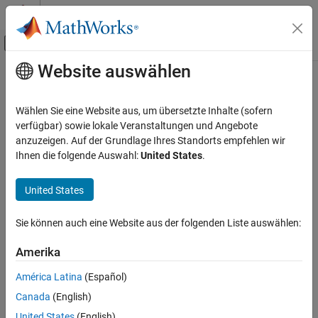
Weiter zum Inhalt
MATLAB Hilfe-Center
Umschaltung für Off-Canvas-Navigation
Website auswählen
Hauptinhalt
Startseite der Dokumentation
Computational Finance
Wählen Sie eine Website aus, um übersetzte Inhalte (sofern
verfügbar) sowie lokale Veranstaltungen und Angebote
How useful was this information?
anzuzeigen. Auf der Grundlage Ihres Standorts empfehlen wir
Ihnen die folgende Auswahl:
United States
.
United States
Sie können auch eine Website aus der folgenden Liste auswählen:
Amerika
América Latina
(Español)
Canada
(English)
United States
(English)