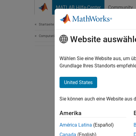
Weiter zum Inhalt
MATLAB Hilfe-Center
Community
Document
Startseite der Dokumentation
Computational Finance
Website auswähl
Wählen Sie eine Website aus, um üb
Grundlage Ihres Standorts empfehle
United States
Sie können auch eine Website aus d
Amerika
América Latina
(Español)
Canada
(English)