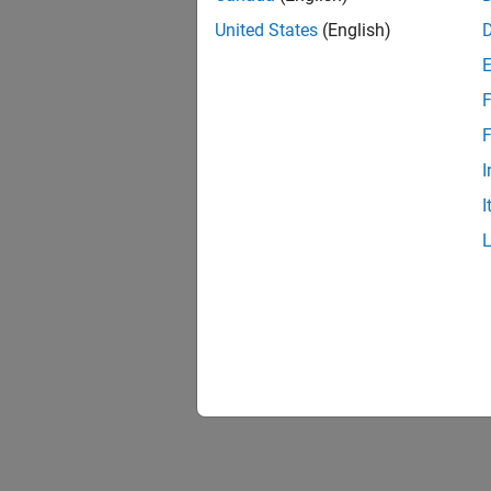
United States
(English)
F
F
I
I