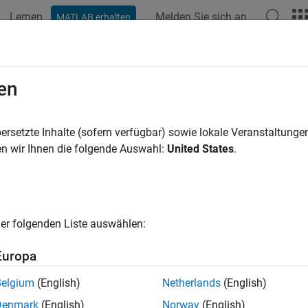
Lernen
Melden Sie sich an
MATLAB erhalten
ation
Examples
Functions
Apps
Videos
Answers
en
ersetzte Inhalte (sofern verfügbar) sowie lokale Veranstaltung
How useful was this informat
n wir Ihnen die folgende Auswahl:
United States
.
er folgenden Liste auswählen:
Europa
Belgium
(English)
Netherlands
(English)
Denmark
(English)
Norway
(English)