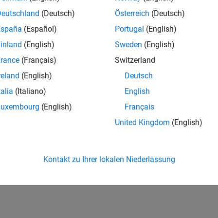
Deutschland
(Deutsch)
Österreich
(Deutsch)
España
(Español)
Portugal
(English)
inland
(English)
Sweden
(English)
rance
(Français)
Switzerland
reland
(English)
Deutsch
talia
(Italiano)
English
Luxembourg
(English)
Français
United Kingdom
(English)
Kontakt zu Ihrer lokalen Niederlassung