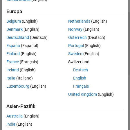
Europa
Belgium
(English)
Netherlands
(English)
Trust Center
Handelsmarken
Datenschutz-Richtlinien
Denmark
(English)
Norway
(English)
Datendiebstahl verhindern
Status von Anwendungen
Kontakt
Deutschland
(Deutsch)
Österreich
(Deutsch)
© 1994-2026 The MathWorks, Inc.
España
(Español)
Portugal
(English)
Finland
(English)
Sweden
(English)
Website auswählen
Deutschland
France
(Français)
Switzerland
Ireland
(English)
Deutsch
Italia
(Italiano)
English
Luxembourg
(English)
Français
United Kingdom
(English)
Asien-Pazifik
Australia
(English)
India
(English)