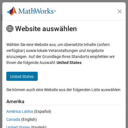
Weiter zum Inhalt
MATLAB Hilfe-Center
Umschaltung für Off-Canvas-Navigation
Website auswählen
Hauptinhalt
Startseite der Dokumentation
Computational Finance
Wählen Sie eine Website aus, um übersetzte Inhalte (sofern
verfügbar) sowie lokale Veranstaltungen und Angebote
anzuzeigen. Auf der Grundlage Ihres Standorts empfehlen wir
How useful was this information?
Ihnen die folgende Auswahl:
United States
.
United States
Sie können auch eine Website aus der folgenden Liste auswählen:
Amerika
América Latina
(Español)
Canada
(English)
United States
(English)