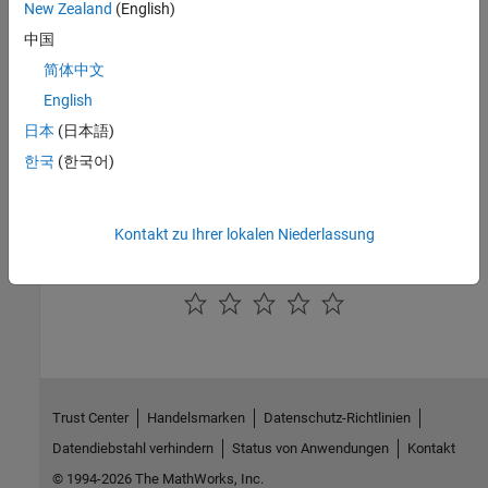
New Zealand
(English)
No programmatic use is available.
中国
Version History
简体中文
English
Introduced in R2014b
日本
(日本語)
See Also
한국
(한국어)
Hardware Implementation Pane: AMD Zynq ZC702/ZC706
Evaluation Kits
|
Hardware Implementation Pane: ZedBoard
Kontakt zu Ihrer lokalen Niederlassung
How useful was this information?
Trust Center
Handelsmarken
Datenschutz-Richtlinien
Datendiebstahl verhindern
Status von Anwendungen
Kontakt
© 1994-2026 The MathWorks, Inc.