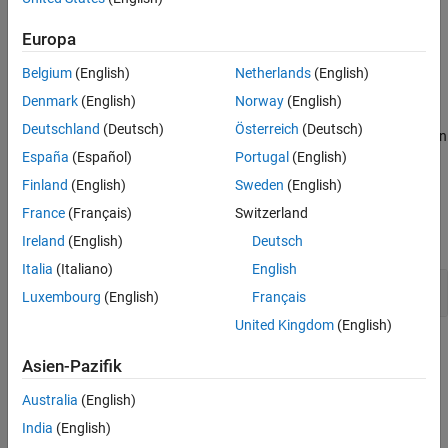
Examples
None
Europa
Recommended Settings
Programmatic Use
Belgium
(English)
Netherlands
(English)
Settings
Version History
Denmark
(English)
Norway
(English)
See Also
(default)
40
Deutschland
(Deutsch)
Österreich
(Deutsch)
The static priority of the base rate task of the Simulink model when
deployed to the hardware.
España
(Español)
Portugal
(English)
Finland
(English)
Sweden
(English)
Examples
France
(Français)
Switzerland
expand all
Ireland
(English)
Deutsch
Italia
(Italiano)
English
Set Base Rate Task Priority
Luxembourg
(English)
Français
United Kingdom
(English)
Recommended Settings
Asien-Pazifik
No recommendation.
Australia
(English)
Programmatic Use
India
(English)