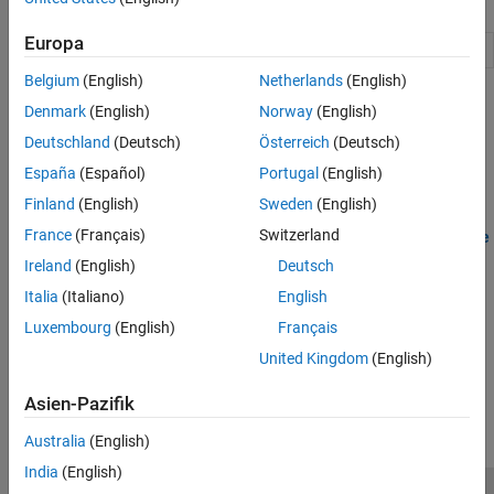
Funktionen
Europa
Assign storage class to global variable
coder.storageClass
Belgium
(English)
Netherlands
(English)
Themen
Denmark
(English)
Norway
(English)
Deutschland
(Deutsch)
Österreich
(Deutsch)
Storage Classes for Code Generation from MATLAB Code
A storage class determines the declaration and definition of a
España
(Español)
Portugal
(English)
global variable in C/C++ code generated from MATLAB code.
Finland
(English)
Sweden
(English)
France
(Français)
Switzerland
Control Declarations and Definitions of Global Variables in Code
Generated from MATLAB Code
Ireland
(English)
Deutsch
Assign storage classes to global variables to control their
Italia
(Italiano)
English
representation in C/C++ code generated from MATLAB code.
Luxembourg
(English)
Français
How useful was this information?
United Kingdom
(English)
Asien-Pazifik
Australia
(English)
India
(English)