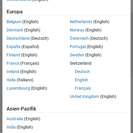
Europa
Belgium
(English)
Netherlands
(English)
Trust Center
Handelsmarken
Datenschutz-Richtlinien
Denmark
(English)
Norway
(English)
Datendiebstahl verhindern
Status von Anwendungen
Kontakt
Deutschland
(Deutsch)
Österreich
(Deutsch)
© 1994-2026 The MathWorks, Inc.
España
(Español)
Portugal
(English)
Finland
(English)
Sweden
(English)
Website auswählen
Deutschland
France
(Français)
Switzerland
Ireland
(English)
Deutsch
Italia
(Italiano)
English
Luxembourg
(English)
Français
United Kingdom
(English)
Asien-Pazifik
Australia
(English)
India
(English)