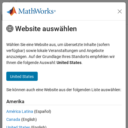
Weiter zum Inhalt
MATLAB Hilfe-Center
Umschaltung für Off-Canvas-Navigation
Website auswählen
Hauptinhalt
Startseite der Dokumentation
Codegenerierung
Wählen Sie eine Website aus, um übersetzte Inhalte (sofern
verfügbar) sowie lokale Veranstaltungen und Angebote
anzuzeigen. Auf der Grundlage Ihres Standorts empfehlen wir
How useful was this information?
Ihnen die folgende Auswahl:
United States
.
United States
Sie können auch eine Website aus der folgenden Liste auswählen:
Amerika
América Latina
(Español)
Canada
(English)
United States
(English)