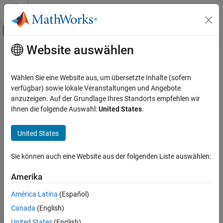
Weiter zum Inhalt
MATLAB Hilfe-Center
Umschaltung für Off-Canvas-Navigation
Website auswählen
Hauptinhalt
Startseite der Dokumentation
Codegenerierung
Wählen Sie eine Website aus, um übersetzte Inhalte (sofern
verfügbar) sowie lokale Veranstaltungen und Angebote
anzuzeigen. Auf der Grundlage Ihres Standorts empfehlen wir
How useful was this information?
Ihnen die folgende Auswahl:
United States
.
United States
Sie können auch eine Website aus der folgenden Liste auswählen:
Amerika
América Latina
(Español)
Canada
(English)
United States
(English)