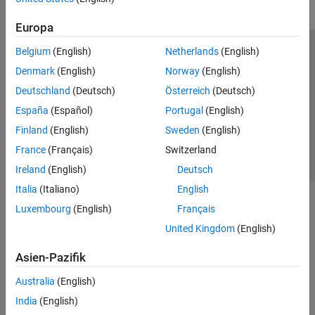
Europa
Belgium
(English)
Netherlands
(English)
Trust Center
Handelsmarken
Datenschutz-Richtlinien
Denmark
(English)
Norway
(English)
Datendiebstahl verhindern
Status von Anwendungen
Kontakt
Deutschland
(Deutsch)
Österreich
(Deutsch)
© 1994-2026 The MathWorks, Inc.
España
(Español)
Portugal
(English)
Finland
(English)
Sweden
(English)
Website auswählen
Deutschland
France
(Français)
Switzerland
Ireland
(English)
Deutsch
Italia
(Italiano)
English
Luxembourg
(English)
Français
United Kingdom
(English)
Asien-Pazifik
Australia
(English)
India
(English)