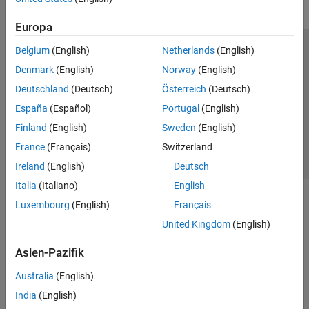
Europa
Belgium
(English)
Netherlands
(English)
Trust Center
Handelsmarken
Datenschutz-Richtlinien
Denmark
(English)
Norway
(English)
Datendiebstahl verhindern
Status von Anwendungen
Kontakt
Deutschland
(Deutsch)
Österreich
(Deutsch)
© 1994-2026 The MathWorks, Inc.
España
(Español)
Portugal
(English)
Finland
(English)
Sweden
(English)
Website auswählen
Deutschland
France
(Français)
Switzerland
Ireland
(English)
Deutsch
Italia
(Italiano)
English
Luxembourg
(English)
Français
United Kingdom
(English)
Asien-Pazifik
Australia
(English)
India
(English)