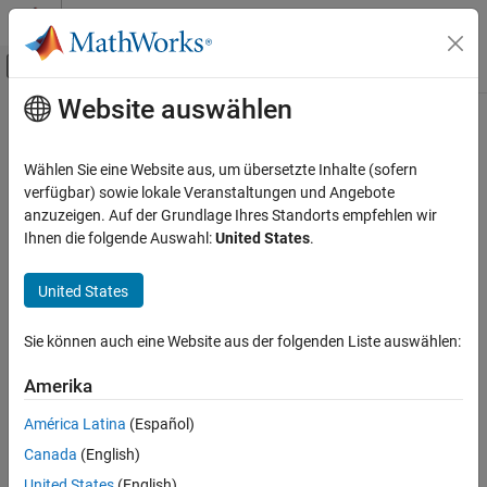
Weiter zum Inhalt
MATLAB Hilfe-Center
Umschaltung für Off-Canvas-Navigation
Website auswählen
Hauptinhalt
Startseite der Dokumentation
Codegenerierung
Wählen Sie eine Website aus, um übersetzte Inhalte (sofern
verfügbar) sowie lokale Veranstaltungen und Angebote
anzuzeigen. Auf der Grundlage Ihres Standorts empfehlen wir
How useful was this information?
Ihnen die folgende Auswahl:
United States
.
United States
Sie können auch eine Website aus der folgenden Liste auswählen:
Amerika
América Latina
(Español)
Canada
(English)
United States
(English)