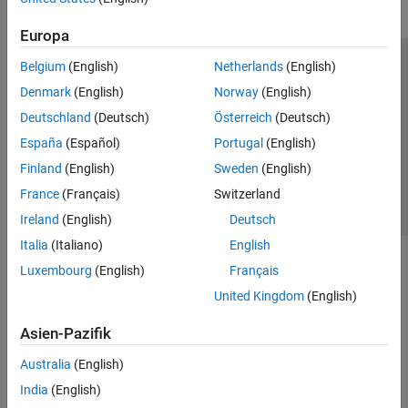
Europa
Belgium
(English)
Netherlands
(English)
Trust Center
Handelsmarken
Datenschutz-Richtlinien
Denmark
(English)
Norway
(English)
Datendiebstahl verhindern
Status von Anwendungen
Kontakt
Deutschland
(Deutsch)
Österreich
(Deutsch)
© 1994-2026 The MathWorks, Inc.
España
(Español)
Portugal
(English)
Finland
(English)
Sweden
(English)
Website auswählen
Deutschland
France
(Français)
Switzerland
Ireland
(English)
Deutsch
Italia
(Italiano)
English
Luxembourg
(English)
Français
United Kingdom
(English)
Asien-Pazifik
Australia
(English)
India
(English)