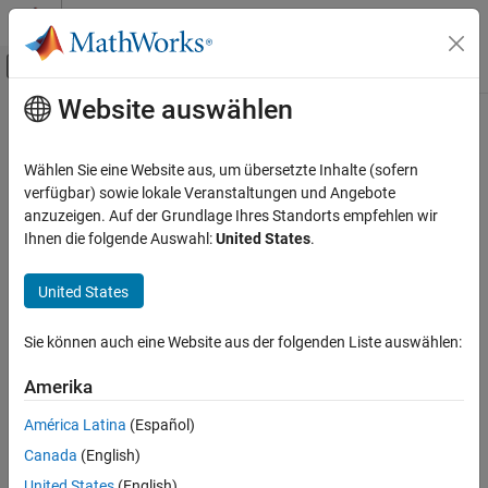
Weiter zum Inhalt
MATLAB Hilfe-Center
Umschaltung für Off-Canvas-Navigation
Website auswählen
Hauptinhalt
Startseite der Dokumentation
Codegenerierung
Wählen Sie eine Website aus, um übersetzte Inhalte (sofern
verfügbar) sowie lokale Veranstaltungen und Angebote
anzuzeigen. Auf der Grundlage Ihres Standorts empfehlen wir
How useful was this information?
Ihnen die folgende Auswahl:
United States
.
United States
Sie können auch eine Website aus der folgenden Liste auswählen:
Amerika
América Latina
(Español)
Canada
(English)
United States
(English)