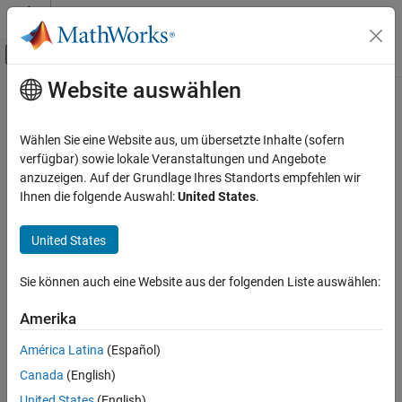
Weiter zum Inhalt
MATLAB Hilfe-Center
Umschaltung für Off-Canvas-Navigation
Website auswählen
Hauptinhalt
Startseite der Dokumentation
Codegenerierung
Wählen Sie eine Website aus, um übersetzte Inhalte (sofern
verfügbar) sowie lokale Veranstaltungen und Angebote
anzuzeigen. Auf der Grundlage Ihres Standorts empfehlen wir
How useful was this information?
Ihnen die folgende Auswahl:
United States
.
United States
Sie können auch eine Website aus der folgenden Liste auswählen:
Amerika
América Latina
(Español)
Canada
(English)
United States
(English)