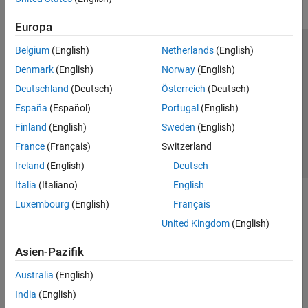
Europa
Belgium
(English)
Netherlands
(English)
Trust Center
Handelsmarken
Datenschutz-Richtlinien
Denmark
(English)
Norway
(English)
Datendiebstahl verhindern
Status von Anwendungen
Kontakt
Deutschland
(Deutsch)
Österreich
(Deutsch)
© 1994-2026 The MathWorks, Inc.
España
(Español)
Portugal
(English)
Finland
(English)
Sweden
(English)
Website auswählen
Deutschland
France
(Français)
Switzerland
Ireland
(English)
Deutsch
Italia
(Italiano)
English
Luxembourg
(English)
Français
United Kingdom
(English)
Asien-Pazifik
Australia
(English)
India
(English)