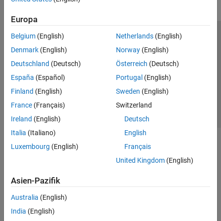
Europa
Belgium
(English)
Netherlands
(English)
Trust Center
Handelsmarken
Datenschutz-Richtlinien
Denmark
(English)
Norway
(English)
Datendiebstahl verhindern
Status von Anwendungen
Kontakt
Deutschland
(Deutsch)
Österreich
(Deutsch)
© 1994-2026 The MathWorks, Inc.
España
(Español)
Portugal
(English)
Finland
(English)
Sweden
(English)
Website auswählen
Deutschland
France
(Français)
Switzerland
Ireland
(English)
Deutsch
Italia
(Italiano)
English
Luxembourg
(English)
Français
United Kingdom
(English)
Asien-Pazifik
Australia
(English)
India
(English)