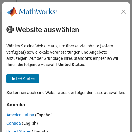
Weiter zum Inhalt
MATLAB Hilfe-Center
Umschaltung für Off-Canvas-Navigation
Website auswählen
Hauptinhalt
Startseite der Dokumentation
Codegenerierung
Wählen Sie eine Website aus, um übersetzte Inhalte (sofern
verfügbar) sowie lokale Veranstaltungen und Angebote
anzuzeigen. Auf der Grundlage Ihres Standorts empfehlen wir
How useful was this information?
Ihnen die folgende Auswahl:
United States
.
United States
Sie können auch eine Website aus der folgenden Liste auswählen:
Amerika
América Latina
(Español)
Canada
(English)
United States
(English)