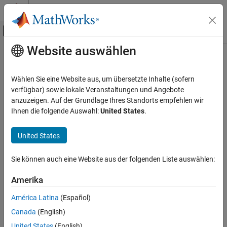
Weiter zum Inhalt
MATLAB Hilfe-Center
Umschaltung für Off-Canvas-Navigation
Website auswählen
Hauptinhalt
Startseite der Dokumentation
Codegenerierung
Wählen Sie eine Website aus, um übersetzte Inhalte (sofern
verfügbar) sowie lokale Veranstaltungen und Angebote
anzuzeigen. Auf der Grundlage Ihres Standorts empfehlen wir
How useful was this information?
Ihnen die folgende Auswahl:
United States
.
United States
Sie können auch eine Website aus der folgenden Liste auswählen:
Amerika
América Latina
(Español)
Canada
(English)
United States
(English)