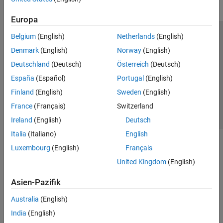
Europa
Belgium
(English)
Netherlands
(English)
Trust Center
Handelsmarken
Datenschutz-Richtlinien
Denmark
(English)
Norway
(English)
Datendiebstahl verhindern
Status von Anwendungen
Kontakt
Deutschland
(Deutsch)
Österreich
(Deutsch)
© 1994-2026 The MathWorks, Inc.
España
(Español)
Portugal
(English)
Finland
(English)
Sweden
(English)
Website auswählen
Deutschland
France
(Français)
Switzerland
Ireland
(English)
Deutsch
Italia
(Italiano)
English
Luxembourg
(English)
Français
United Kingdom
(English)
Asien-Pazifik
Australia
(English)
India
(English)