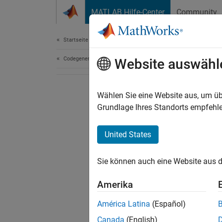
Weiter zum Inhalt
MATLAB Hilfe-Center
Community
Dokument
Startseite der Dokumentation
Codegenerierung
Website auswähl
Wählen Sie eine Website aus, um üb
Grundlage Ihres Standorts empfehle
United States
Sie können auch eine Website aus d
Amerika
América Latina
(Español)
Canada
(English)