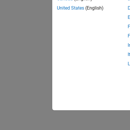
United States
(English)
F
F
I
I