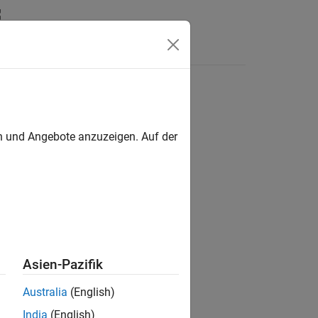
n
Apps
Videos
Antworten
en und Angebote anzuzeigen. Auf der
ion?
Asien-Pazifik
Australia
(English)
India
(English)