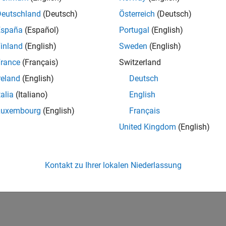
Deutschland
(Deutsch)
Österreich
(Deutsch)
España
(Español)
Portugal
(English)
inland
(English)
Sweden
(English)
rance
(Français)
Switzerland
reland
(English)
Deutsch
talia
(Italiano)
English
Luxembourg
(English)
Français
United Kingdom
(English)
Kontakt zu Ihrer lokalen Niederlassung