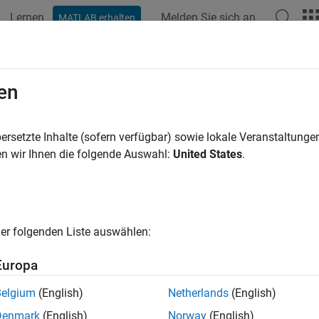
Lernen
Melden Sie sich an
MATLAB erhalten
ation
Beispiele
Funktionen
Blöcke
Modelleinstellunge
en
ersetzte Inhalte (sofern verfügbar) sowie lokale Veranstaltung
How useful was this informat
n wir Ihnen die folgende Auswahl:
United States
.
er folgenden Liste auswählen:
Europa
Belgium
(English)
Netherlands
(English)
Denmark
(English)
Norway
(English)