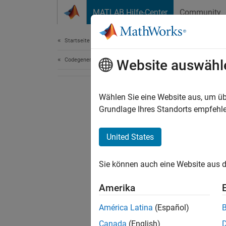
Weiter zum Inhalt
MATLAB Hilfe-Center
Community
Dokument
Startseite der Dokumentation
Codegenerierung
Website auswähl
Wählen Sie eine Website aus, um üb
Grundlage Ihres Standorts empfehle
United States
Sie können auch eine Website aus d
Amerika
América Latina
(Español)
Canada
(English)