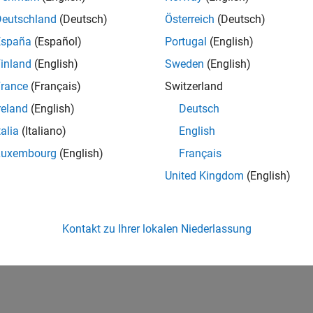
Deutschland
(Deutsch)
Österreich
(Deutsch)
España
(Español)
Portugal
(English)
inland
(English)
Sweden
(English)
rance
(Français)
Switzerland
reland
(English)
Deutsch
talia
(Italiano)
English
Luxembourg
(English)
Français
United Kingdom
(English)
Kontakt zu Ihrer lokalen Niederlassung