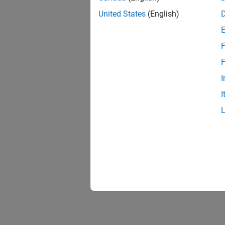
United States
(English)
F
F
I
I