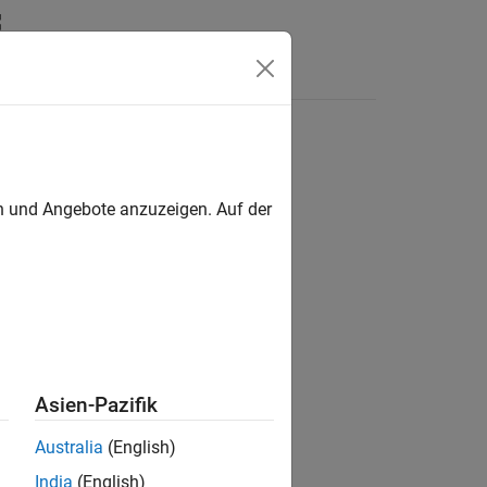
n
Apps
Videos
Antworten
en und Angebote anzuzeigen. Auf der
ion?
Asien-Pazifik
Australia
(English)
India
(English)