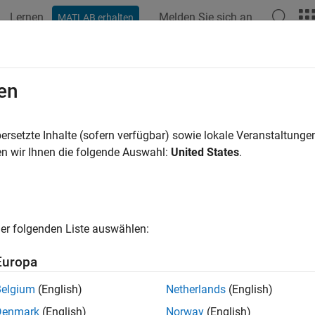
Lernen
Melden Sie sich an
MATLAB erhalten
ation
Beispiele
Funktionen
Blöcke
Modelleinstellunge
en
ersetzte Inhalte (sofern verfügbar) sowie lokale Veranstaltung
How useful was this informat
n wir Ihnen die folgende Auswahl:
United States
.
er folgenden Liste auswählen:
Europa
Belgium
(English)
Netherlands
(English)
Denmark
(English)
Norway
(English)