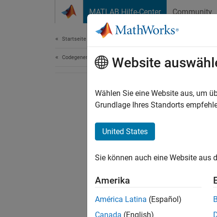
Weiter zum Inhalt
MATLAB Hilfe-Center
Community
Dokument
Startseite der Dokumentation
Codegenerierung
Website auswähl
Wählen Sie eine Website aus, um üb
Grundlage Ihres Standorts empfehle
United States
Sie können auch eine Website aus d
Amerika
América Latina
(Español)
Canada
(English)