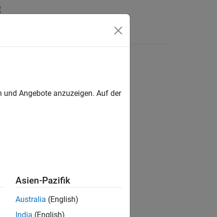
n
Apps
Videos
Antworten
en und Angebote anzuzeigen. Auf der
ion?
Asien-Pazifik
Australia
(English)
India
(English)