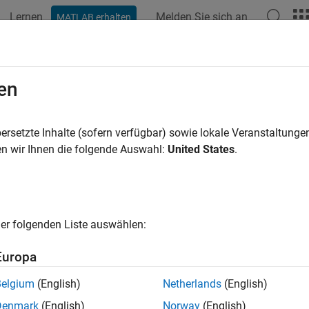
Lernen
Melden Sie sich an
MATLAB erhalten
ation
Beispiele
Funktionen
Blöcke
Modelleinstellunge
en
ersetzte Inhalte (sofern verfügbar) sowie lokale Veranstaltung
How useful was this informat
n wir Ihnen die folgende Auswahl:
United States
.
er folgenden Liste auswählen:
Europa
Belgium
(English)
Netherlands
(English)
Denmark
(English)
Norway
(English)