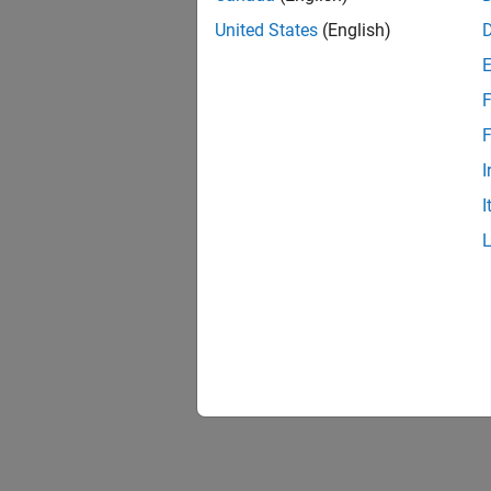
United States
(English)
F
F
I
I