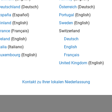
Deutschland
(Deutsch)
Österreich
(Deutsch)
España
(Español)
Portugal
(English)
inland
(English)
Sweden
(English)
rance
(Français)
Switzerland
reland
(English)
Deutsch
talia
(Italiano)
English
Luxembourg
(English)
Français
United Kingdom
(English)
Kontakt zu Ihrer lokalen Niederlassung