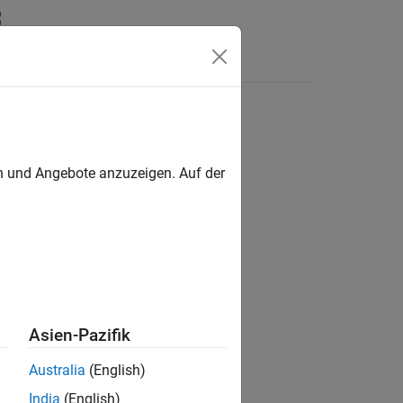
n
Apps
Videos
Antworten
en und Angebote anzuzeigen. Auf der
ion?
Asien-Pazifik
Australia
(English)
India
(English)