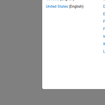
United States
(English)
F
F
I
I