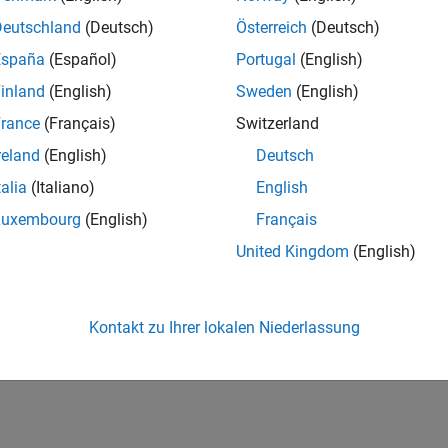
Deutschland
(Deutsch)
Österreich
(Deutsch)
España
(Español)
Portugal
(English)
inland
(English)
Sweden
(English)
rance
(Français)
Switzerland
reland
(English)
Deutsch
talia
(Italiano)
English
Luxembourg
(English)
Français
United Kingdom
(English)
Kontakt zu Ihrer lokalen Niederlassung