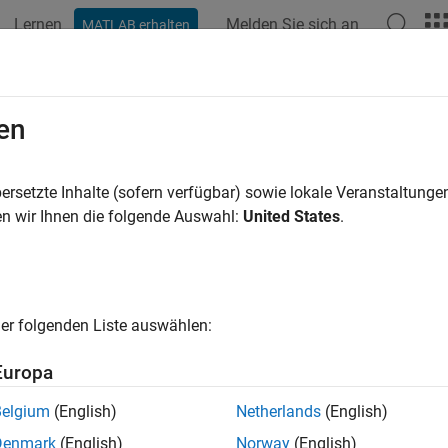
Lernen
Melden Sie sich an
MATLAB erhalten
ation
Beispiele
Funktionen
Blöcke
Modelleinstellunge
en
ersetzte Inhalte (sofern verfügbar) sowie lokale Veranstaltung
How useful was this informat
n wir Ihnen die folgende Auswahl:
United States
.
er folgenden Liste auswählen:
Europa
Belgium
(English)
Netherlands
(English)
Denmark
(English)
Norway
(English)