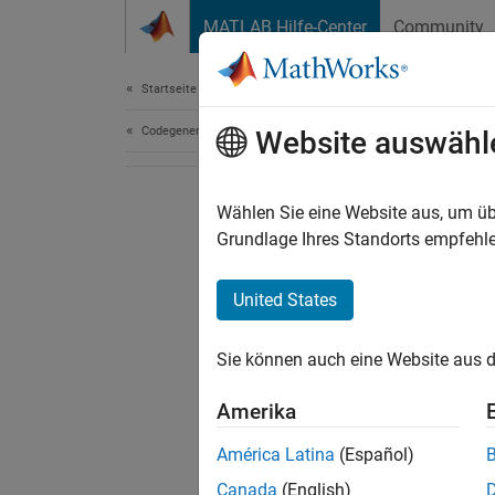
Weiter zum Inhalt
MATLAB Hilfe-Center
Community
Dokument
Startseite der Dokumentation
Codegenerierung
Website auswähl
Wählen Sie eine Website aus, um üb
Grundlage Ihres Standorts empfehle
United States
Sie können auch eine Website aus d
Amerika
América Latina
(Español)
Canada
(English)