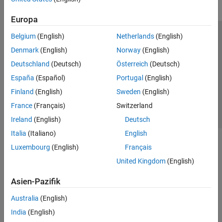
Europa
Belgium
(English)
Netherlands
(English)
Trust Center
Handelsmarken
Datenschutz-Richtlinien
Denmark
(English)
Norway
(English)
Datendiebstahl verhindern
Status von Anwendungen
Kontakt
Deutschland
(Deutsch)
Österreich
(Deutsch)
© 1994-2026 The MathWorks, Inc.
España
(Español)
Portugal
(English)
Finland
(English)
Sweden
(English)
Website auswählen
Deutschland
France
(Français)
Switzerland
Ireland
(English)
Deutsch
Italia
(Italiano)
English
Luxembourg
(English)
Français
United Kingdom
(English)
Asien-Pazifik
Australia
(English)
India
(English)