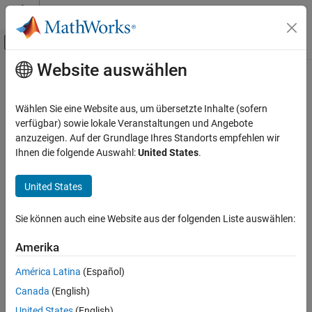
Weiter zum Inhalt
MATLAB Hilfe-Center
Umschaltung für Off-Canvas-Navigation
Website auswählen
Hauptinhalt
Startseite der Dokumentation
Codegenerierung
Wählen Sie eine Website aus, um übersetzte Inhalte (sofern
verfügbar) sowie lokale Veranstaltungen und Angebote
anzuzeigen. Auf der Grundlage Ihres Standorts empfehlen wir
How useful was this information?
Ihnen die folgende Auswahl:
United States
.
United States
Sie können auch eine Website aus der folgenden Liste auswählen:
Amerika
América Latina
(Español)
Canada
(English)
United States
(English)