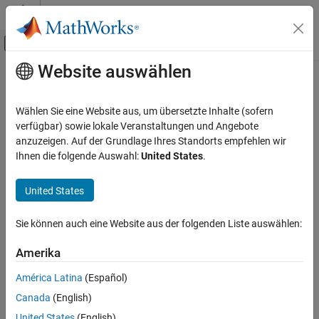
Weiter zum Inhalt
MATLAB Hilfe-Center
Umschaltung für Off-Canvas-Navigation
Website auswählen
Hauptinhalt
Startseite der Dokumentation
Codegenerierung
Wählen Sie eine Website aus, um übersetzte Inhalte (sofern
verfügbar) sowie lokale Veranstaltungen und Angebote
anzuzeigen. Auf der Grundlage Ihres Standorts empfehlen wir
How useful was this information?
Ihnen die folgende Auswahl:
United States
.
United States
Sie können auch eine Website aus der folgenden Liste auswählen:
Amerika
América Latina
(Español)
Canada
(English)
United States
(English)