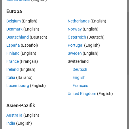
Europa
Belgium
(English)
Netherlands
(English)
Trust Center
Handelsmarken
Datenschutz-Richtlinien
Denmark
(English)
Norway
(English)
Datendiebstahl verhindern
Status von Anwendungen
Kontakt
Deutschland
(Deutsch)
Österreich
(Deutsch)
© 1994-2026 The MathWorks, Inc.
España
(Español)
Portugal
(English)
Finland
(English)
Sweden
(English)
Website auswählen
Deutschland
France
(Français)
Switzerland
Ireland
(English)
Deutsch
Italia
(Italiano)
English
Luxembourg
(English)
Français
United Kingdom
(English)
Asien-Pazifik
Australia
(English)
India
(English)