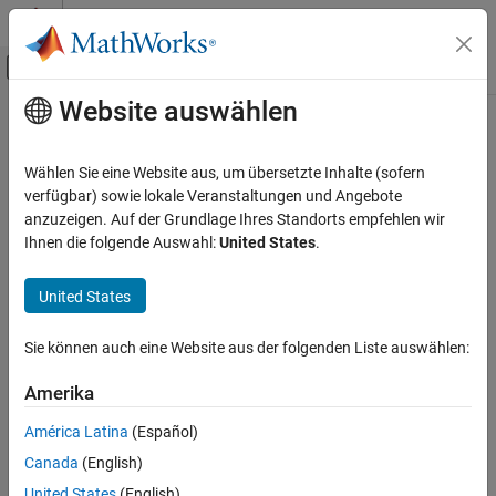
Weiter zum Inhalt
MATLAB Hilfe-Center
Umschaltung für Off-Canvas-Navigation
Website auswählen
Hauptinhalt
Startseite der Dokumentation
Codegenerierung
Wählen Sie eine Website aus, um übersetzte Inhalte (sofern
verfügbar) sowie lokale Veranstaltungen und Angebote
anzuzeigen. Auf der Grundlage Ihres Standorts empfehlen wir
How useful was this information?
Ihnen die folgende Auswahl:
United States
.
United States
Sie können auch eine Website aus der folgenden Liste auswählen:
Amerika
América Latina
(Español)
Canada
(English)
United States
(English)