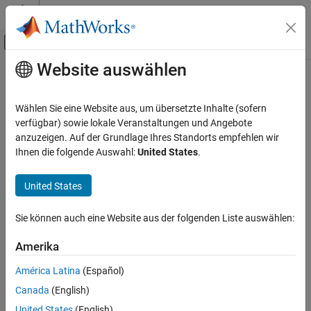
Weiter zum Inhalt
MATLAB Hilfe-Center
Umschaltung für Off-Canvas-Navigation
Website auswählen
Hauptinhalt
Startseite der Dokumentation
Codegenerierung
Wählen Sie eine Website aus, um übersetzte Inhalte (sofern
verfügbar) sowie lokale Veranstaltungen und Angebote
anzuzeigen. Auf der Grundlage Ihres Standorts empfehlen wir
How useful was this information?
Ihnen die folgende Auswahl:
United States
.
United States
Sie können auch eine Website aus der folgenden Liste auswählen:
Amerika
América Latina
(Español)
Canada
(English)
United States
(English)