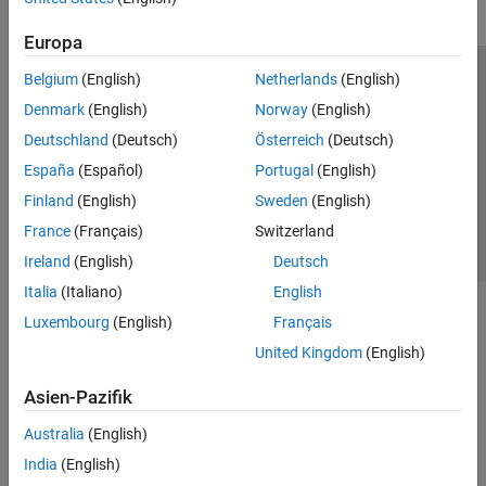
Europa
Belgium
(English)
Netherlands
(English)
Trust Center
Handelsmarken
Datenschutz-Richtlinien
Denmark
(English)
Norway
(English)
Datendiebstahl verhindern
Status von Anwendungen
Kontakt
Deutschland
(Deutsch)
Österreich
(Deutsch)
© 1994-2026 The MathWorks, Inc.
España
(Español)
Portugal
(English)
Finland
(English)
Sweden
(English)
Website auswählen
Deutschland
France
(Français)
Switzerland
Ireland
(English)
Deutsch
Italia
(Italiano)
English
Luxembourg
(English)
Français
United Kingdom
(English)
Asien-Pazifik
Australia
(English)
India
(English)