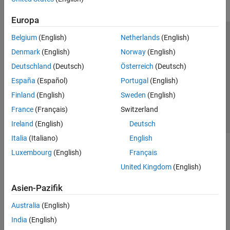
Europa
Belgium
(English)
Netherlands
(English)
Trust Center
Handelsmarken
Datenschutz-Richtlinien
Denmark
(English)
Norway
(English)
Datendiebstahl verhindern
Status von Anwendungen
Kontakt
Deutschland
(Deutsch)
Österreich
(Deutsch)
© 1994-2026 The MathWorks, Inc.
España
(Español)
Portugal
(English)
Finland
(English)
Sweden
(English)
Website auswählen
Deutschland
France
(Français)
Switzerland
Ireland
(English)
Deutsch
Italia
(Italiano)
English
Luxembourg
(English)
Français
United Kingdom
(English)
Asien-Pazifik
Australia
(English)
India
(English)