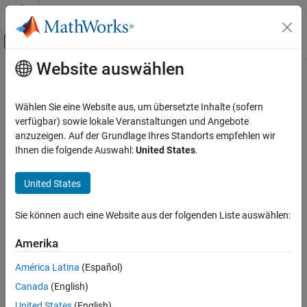
Weiter zum Inhalt
MATLAB Hilfe-Center
Umschaltung für Off-Canvas-Navigation
Website auswählen
Hauptinhalt
Startseite der Dokumentation
Codegenerierung
Wählen Sie eine Website aus, um übersetzte Inhalte (sofern
verfügbar) sowie lokale Veranstaltungen und Angebote
anzuzeigen. Auf der Grundlage Ihres Standorts empfehlen wir
How useful was this information?
Ihnen die folgende Auswahl:
United States
.
United States
Sie können auch eine Website aus der folgenden Liste auswählen:
Amerika
América Latina
(Español)
Canada
(English)
United States
(English)