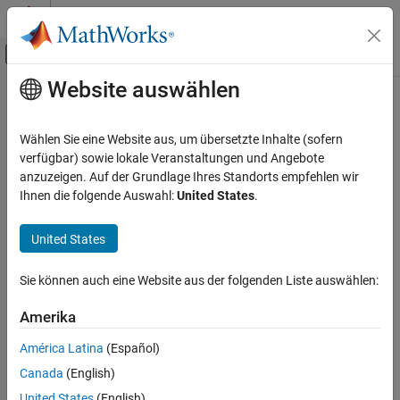
Weiter zum Inhalt
MATLAB Hilfe-Center
Umschaltung für Off-Canvas-Navigation
Website auswählen
Hauptinhalt
Startseite der Dokumentation
Codegenerierung
Wählen Sie eine Website aus, um übersetzte Inhalte (sofern
verfügbar) sowie lokale Veranstaltungen und Angebote
anzuzeigen. Auf der Grundlage Ihres Standorts empfehlen wir
How useful was this information?
Ihnen die folgende Auswahl:
United States
.
United States
Sie können auch eine Website aus der folgenden Liste auswählen:
Amerika
América Latina
(Español)
Canada
(English)
United States
(English)