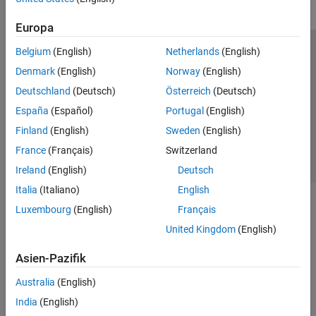
Europa
Belgium
(English)
Netherlands
(English)
Trust Center
Handelsmarken
Datenschutz-Richtlinien
Denmark
(English)
Norway
(English)
Datendiebstahl verhindern
Status von Anwendungen
Kontakt
Deutschland
(Deutsch)
Österreich
(Deutsch)
© 1994-2026 The MathWorks, Inc.
España
(Español)
Portugal
(English)
Finland
(English)
Sweden
(English)
Website auswählen
Deutschland
France
(Français)
Switzerland
Ireland
(English)
Deutsch
Italia
(Italiano)
English
Luxembourg
(English)
Français
United Kingdom
(English)
Asien-Pazifik
Australia
(English)
India
(English)