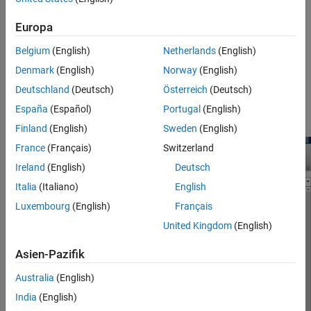
Examples
Version History
Europa
Configure SIL or PIL simulations to produce code coverage,
execution-time, and stack usage metrics.
See Also
Belgium
(English)
Netherlands
(English)
Denmark
(English)
Norway
(English)
Enable your debugger for SIL simulations.
Deutschland
(Deutsch)
Österreich
(Deutsch)
®
Export automatically generated test cases for
Simulink
España
(Español)
Portugal
(English)
Test™
.
Finland
(English)
Sweden
(English)
France
(Français)
Switzerland
Ireland
(English)
Deutsch
Italia
(Italiano)
English
Luxembourg
(English)
Français
United Kingdom
(English)
Asien-Pazifik
Australia
(English)
India
(English)