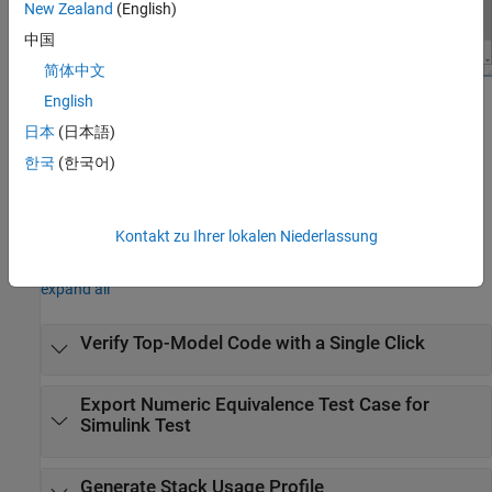
New Zealand
(English)
中国
简体中文
English
Open the SIL/PIL Manager App
日本
(日本語)
On the Simulink toolstrip
Apps
tab, click
SIL/PIL Manager
. Or, on
한국
(한국어)
the Embedded Coder app
C Code
tab, click
Verify Code
>
SIL/PIL
Manager
.
Kontakt zu Ihrer lokalen Niederlassung
Examples
expand all
Verify Top-Model Code with a Single Click
Export Numeric Equivalence Test Case for
Simulink
Test
Generate Stack Usage Profile