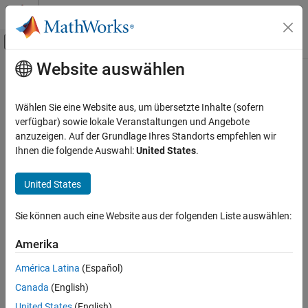
Weiter zum Inhalt
MATLAB Hilfe-Center
Umschaltung für Off-Canvas-Navigation
Website auswählen
Hauptinhalt
Startseite der Dokumentation
Refresh package list
Codegenerierung
Wählen Sie eine Website aus, um übersetzte Inhalte (sofern
Description
verfügbar) sowie lokale Veranstaltungen und Angebote
Embedded Coder
anzuzeigen. Auf der Grundlage Ihres Standorts empfehlen wir
Add user-defined packages that are on the search path to list of
Code and Tool Customization
Ihnen die folgende Auswahl:
United States
.
packages displayed by
Packages
.
Model Configuration Set Customization
Code Generation Configuration Sets
United States
Category:
Code Generation
Refresh package list
Tip
Sie können auch eine Website aus der folgenden Liste auswählen:
ON THIS PAGE
If you have defined packages of your own, click
Refresh package
Description
Amerika
list
. This action adds user-defined packages on your search path
Tip
to the package list.
América Latina
(Español)
See Also
Canada
(English)
See Also
United States
(English)