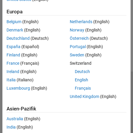
Topics
Europa
Model Configuration Parameters: Code Generation
Belgium
(English)
Netherlands
(English)
Control Data and Function Placement in Memory by Inserting
Pragmas
Denmark
(English)
Norway
(English)
Deutschland
(Deutsch)
Österreich
(Deutsch)
How useful was this information?
España
(Español)
Portugal
(English)
Finland
(English)
Sweden
(English)
France
(Français)
Switzerland
Ireland
(English)
Deutsch
Italia
(Italiano)
English
Trust Center
Handelsmarken
Datenschutz-Richtlinien
Luxembourg
(English)
Français
Datendiebstahl verhindern
Status von Anwendungen
Kontakt
United Kingdom
(English)
© 1994-2026 The MathWorks, Inc.
Asien-Pazifik
Website auswählen
Deutschland
Australia
(English)
India
(English)