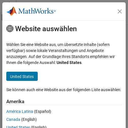
Weiter zum Inhalt
MATLAB Hilfe-Center
Umschaltung für Off-Canvas-Navigation
Website auswählen
Hauptinhalt
Startseite der Dokumentation
Preserve operand order in
expression
Codegenerierung
Wählen Sie eine Website aus, um übersetzte Inhalte (sofern
verfügbar) sowie lokale Veranstaltungen und Angebote
Embedded Coder
anzuzeigen. Auf der Grundlage Ihres Standorts empfehlen wir
Preserve order of operands in expressions
Code and Tool Customization
Ihnen die folgende Auswahl:
United States
.
Model Configuration Set Customization
expand all in page
Code Generation Configuration Sets
United States
Model Configuration Pane:
Code Generation / Code Style
Preserve operand order in expression
Description
Sie können auch eine Website aus der folgenden Liste auswählen:
ON THIS PAGE
Specify whether to preserve order of operands in expressions.
Description
Amerika
Settings
Settings
América Latina
(Español)
Examples
Canada
(English)
Recommended Settings
(default) |
off
on
United States
(English)
Programmatic Use