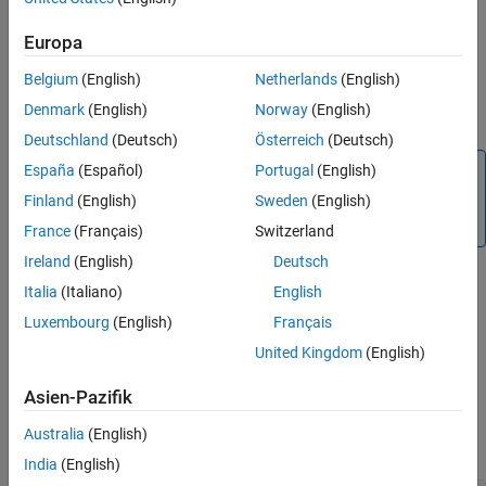
Default:
off
Version History
Europa
On
See Also
Preserves the expression order specified in the model. Select this
Belgium
(English)
Netherlands
(English)
option to increase readability of the code or for code traceability
Denmark
(English)
Norway
(English)
purposes.
Deutschland
(Deutsch)
Österreich
(Deutsch)
Note
España
(Español)
Portugal
(English)
®
This setting applies to Embedded Coder
only and might
Finland
(English)
Sweden
(English)
®
not affect order of operands inside Stateflow
charts.
France
(Français)
Switzerland
Ireland
(English)
Deutsch
Off
Italia
(Italiano)
English
Optimizes efficiency of code for nonoptimized compilers by
Luxembourg
(English)
Français
reordering commutable operands to make expressions left-
United Kingdom
(English)
recursive.
Asien-Pazifik
Examples
Australia
(English)
expand all
India
(English)