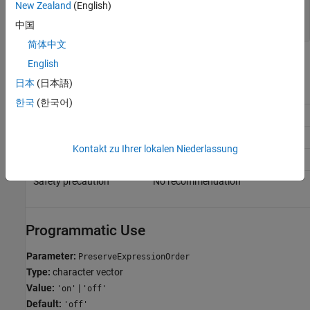
New Zealand
(English)
Control Order of Operands in Generated Code
Expressions
中国
简体中文
Recommended Settings
English
日本
(日本語)
Application
Setting
한국
(한국어)
Debugging
On
Traceability
On
Kontakt zu Ihrer lokalen Niederlassung
Efficiency
Off
Safety precaution
No recommendation
Programmatic Use
Parameter:
PreserveExpressionOrder
Type:
character vector
Value:
|
'on'
'off'
Default:
'off'