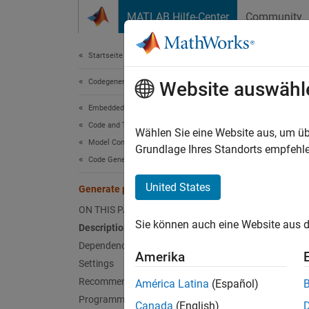
Weiter zum Inhalt
MATLAB Hilfe-Center
Community
Dokument
Startseite der Dokumentation
Codegenerierung
Gene
Website auswähl
Embedded Coder
Code and Tool Customization
Optimiz
Wählen Sie eine Website aus, um üb
Model Configuration Set Customization
Grundlage Ihres Standorts empfehle
Code Generation Configuration Sets
Model 
United States
Generate parallel for-loops
Desc
ON THIS PAGE
Sie können auch eine Website aus d
Description
Specify
MATLA
Dependencies
Amerika
MATLA
Settings
loops. 
Recommended Settings
América Latina
(Español)
Programmatic Use
Canada
(English)