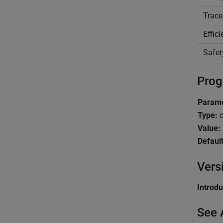
Trace
Effic
Safet
Prog
Param
Type:
c
Value:
Default
Vers
Introd
See 