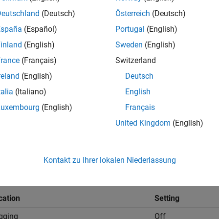
ry:
Optimization
Deutschland
(Deutsch)
Österreich
(Deutsch)
ndencies
España
(Español)
Portugal
(English)
inland
(English)
Sweden
(English)
rameter requires that Parallel Computing Toolbox™ be installed.
rance
(Français)
Switzerland
ings
reland
(English)
Deutsch
ault) |
talia
(Italiano)
English
on
Luxembourg
(English)
Français
s OpenMP parallel for-loops by using multiple threads.
United Kingdom
(English)
s for-loops using a single thread.
Kontakt zu Ihrer lokalen Niederlassung
mmended Settings
cation
Setting
gging
Off