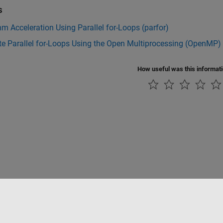
s
hm Acceleration Using Parallel for-Loops (parfor)
e Parallel for-Loops Using the Open Multiprocessing (OpenMP) 
How useful was this informat
Datendiebstahl verhindern
Status von Anwendungen
Kontakt