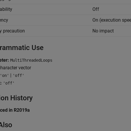
ability
Off
iency
On (execution spe
y precaution
No impact
rammatic Use
eter:
MultiThreadedLoops
haracter vector
|
'on'
'off'
:
'off'
ion History
uced in R2019a
Also