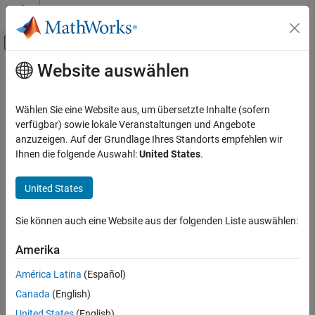
Weiter zum Inhalt
MATLAB Hilfe-Center
Umschaltung für Off-Canvas-Navigation
Website auswählen
Hauptinhalt
Startseite der Dokumentation
Code templates: Header file (*.h)
template
Codegenerierung
Wählen Sie eine Website aus, um übersetzte Inhalte (sofern
verfügbar) sowie lokale Veranstaltungen und Angebote
Embedded Coder
anzuzeigen. Auf der Grundlage Ihres Standorts empfehlen wir
Template for generated code header
Code and Tool Customization
Ihnen die folgende Auswahl:
United States
.
Model Configuration Set Customization
Model Configuration Pane:
Code Generation / Templates
Code Generation Configuration Sets
United States
Description
Code templates: Header file (*.h) template
Sie können auch eine Website aus der folgenden Liste auswählen:
ON THIS PAGE
Specify the code generation template (CGT) file to use when
generating a code header file.
Description
Amerika
Settings
Settings
América Latina
(Español)
Recommended Settings
Canada
(English)
Programmatic Use
(default) | CGT file
ert_code_template.cgt
United States
(English)
Version History