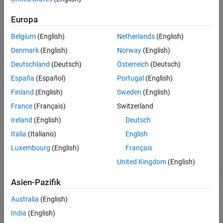
Default:
ert_code_template.cgt
See Also
Europa
You can use a CGT file to define the top-level organization and
formatting of generated header files (
).
.h
Belgium
(English)
Netherlands
(English)
Denmark
(English)
Norway
(English)
Note
Deutschland
(Deutsch)
Österreich
(Deutsch)
®
The CGT file must be located on the MATLAB
path.
España
(Español)
Portugal
(English)
Finland
(English)
Sweden
(English)
France
(Français)
Switzerland
Recommended Settings
Ireland
(English)
Deutsch
Application
Setting
Italia
(Italiano)
English
Debugging
No impact
Luxembourg
(English)
Français
Traceability
No impact
United Kingdom
(English)
Efficiency
No impact
Asien-Pazifik
Safety precaution
No impact
Australia
(English)
India
(English)
Programmatic Use