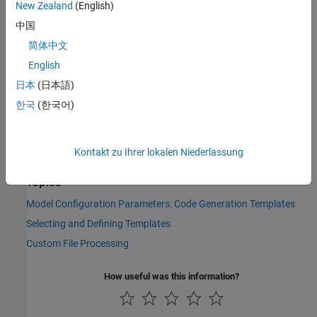
New Zealand
(English)
Parameter:
ERTHdrFileBannerTemplate
中国
Type:
character vector
简体中文
Value:
valid CGT file
English
Default:
'ert_code_template.cgt'
日本
(日本語)
Version History
한국
(한국어)
Introduced before R2006a
Kontakt zu Ihrer lokalen Niederlassung
See Also
Topics
Model Configuration Parameters: Code Generation Templates
Selecting and Defining Templates
Custom File Processing
How useful was this information?