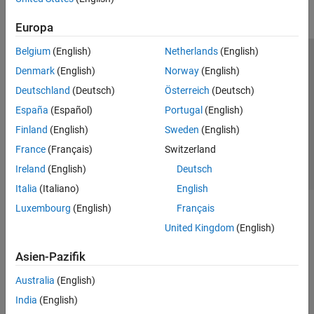
Europa
Belgium
(English)
Netherlands
(English)
Trust Center
Handelsmarken
Datenschutz-Richtlinien
Denmark
(English)
Norway
(English)
Datendiebstahl verhindern
Status von Anwendungen
Kontakt
Deutschland
(Deutsch)
Österreich
(Deutsch)
© 1994-2026 The MathWorks, Inc.
España
(Español)
Portugal
(English)
Finland
(English)
Sweden
(English)
Website auswählen
Deutschland
France
(Français)
Switzerland
Ireland
(English)
Deutsch
Italia
(Italiano)
English
Luxembourg
(English)
Français
United Kingdom
(English)
Asien-Pazifik
Australia
(English)
India
(English)