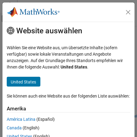
Weiter zum Inhalt
MATLAB Hilfe-Center
Umschaltung für Off-Canvas-Navigation
Website auswählen
Hauptinhalt
Startseite der Dokumentation
Power Conversion
Codegenerierung
Wählen Sie eine Website aus, um übersetzte Inhalte (sofern
Build and deploy power conversion applications
verfügbar) sowie lokale Veranstaltungen und Angebote
Embedded Coder
Explore power conversion examples that illustrate DC-DC
anzuzeigen. Auf der Grundlage Ihres Standorts empfehlen wir
Deployment, Integration, and Supported
converter capabilities.
Ihnen die folgende Auswahl:
United States
.
Hardware
Embedded Coder Supported Hardware
Featured Examples
United States
Infineon AURIX TC4x
Model DC-DC Buck Converter Using Infineon AURIX
Application Examples
Sie können auch eine Website aus der folgenden Liste auswählen:
Model a DC-DC buck converter application that converts the
Power Conversion
voltage from 48 V to 12 V using the Infineon® AURIX™ TC4x
Amerika
microcontroller.
Open Model
América Latina
(Español)
How useful was this information?
Canada
(English)
United States
(English)