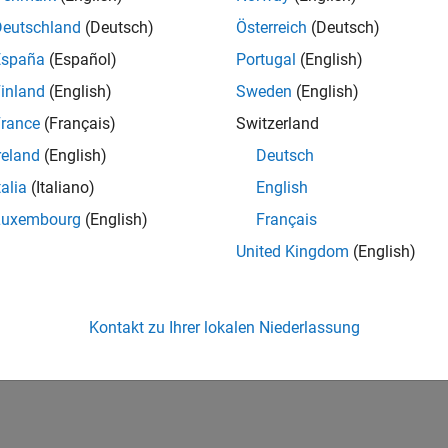
te Reusable Code from Library Subsystems Shared Across M
reusable library subsystems to generate code for subsystems th
Deutschland
(Deutsch)
Österreich
(Deutsch)
España
(Español)
Portugal
(English)
y-Based Code Generation for Reusable Library Subsystems
inland
(English)
Sweden
(English)
 reusable library subsystem interfaces and generate code.
rance
(Français)
Switzerland
How useful was this informat
reland
(English)
Deutsch
talia
(Italiano)
English
Luxembourg
(English)
Français
United Kingdom
(English)
Kontakt zu Ihrer lokalen Niederlassung