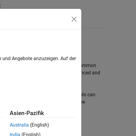
n
Apps
Videos
Answers
nfigured for reuse
en und Angebote anzuzeigen. Auf der
configure for function reuse. To reuse common
 a single model, across multiple referenced and
a set of reusable components that models can
of function interfaces that lock down the
Asien-Pazifik
Australia
(English)
India
(English)