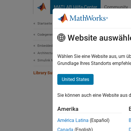
Weiter zum Inhalt
MATLAB Hilfe-Center
Community
Dokument
Startseite der Dokumentation
Codegenerierung
Lib
Website auswähl
Embedded Coder
Architecture and Component Design
Generat
Wählen Sie eine Website aus, um üb
Simulink Modeling Components
A libra
Grundlage Ihres Standorts empfehle
functio
Library Subsystems
top mo
United States
Library
Sie können auch eine Website aus d
share. 
subsyst
Amerika
Topi
América Latina
(Español)
Canada
(English)