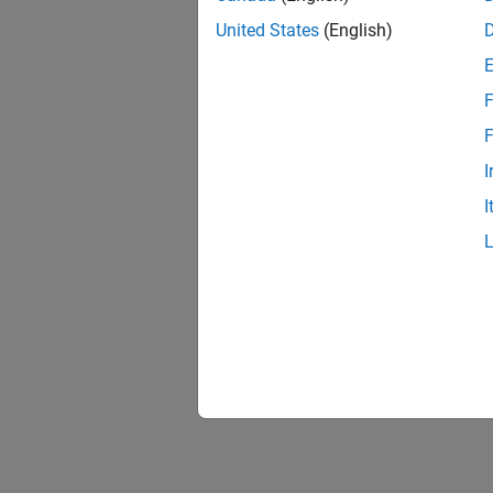
Genera
Create 
United States
(English)
Librar
F
Specify
F
I
I