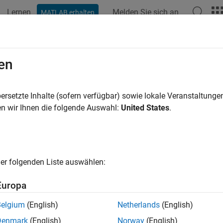
Lernen
Melden Sie sich an
MATLAB erhalten
ation
Beispiele
Funktionen
Blöcke
Modelleinstellunge
rary Subsystems
en
e and reuse code for subsystems included in a library that is co
ersetzte Inhalte (sofern verfügbar) sowie lokale Veranstaltung
ry subsystem is a subsystem included in a library that you can 
n wir Ihnen die folgende Auswahl:
United States
.
nality, you can include multiple instances of a subsystem within
dels.
-based code generation provides a way of generating code for 
er folgenden Liste auswählen:
For each top-level reusable library subsystem, you specify a set 
em interface.
Europa
cs
Belgium
(English)
Netherlands
(English)
Denmark
(English)
Norway
(English)