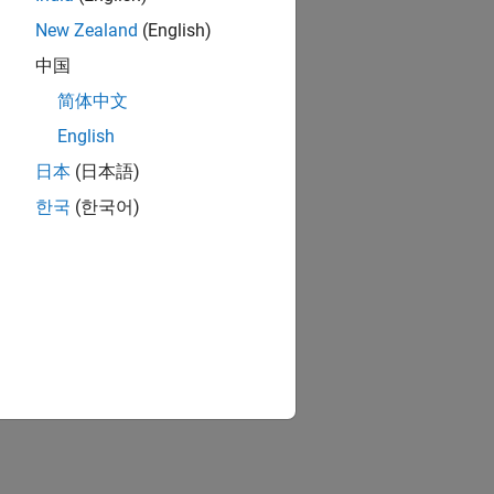
odels
at models share.
New Zealand
(English)
中国
简体中文
English
ion?
日本
(日本語)
한국
(한국어)