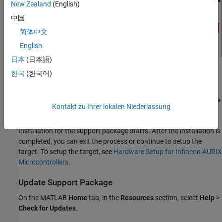
New Zealand
(English)
中国
简体中文
English
日本
(日本語)
한국
(한국어)
®
Sign in using the MathWorks
Account.
Accept the license agreement
MathWorks Auxiliary Software
Kontakt zu Ihrer lokalen Niederlassung
.
License Agreement
Installation for the support package starts. After the installation is
completed, you can exit the process or continue to setup the
target. To setup the target, see
Hardware Setup for Infineon AURIX
Microcontrollers
.
Update Support Package
On the MATLAB
Home
tab, in the
Resources
section, select
Help
>
Check for Updates
.