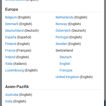
Uninstall Support Package
Install Support Package
®
Europa
On the MATLAB
Home
tab, in the
Environment
section,
select
Add-Ons
>
Get Hardware Support Packages
.
Belgium
(English)
Netherlands
(English)
Denmark
(English)
Norway
(English)
Deutschland
(Deutsch)
Österreich
(Deutsch)
España
(Español)
Portugal
(English)
Finland
(English)
Sweden
(English)
France
(Français)
Switzerland
Ireland
(English)
Deutsch
Italia
(Italiano)
English
Luxembourg
(English)
Français
United Kingdom
(English)
In the Add-Ons Explorer window, search for
Embedded Coder
Support Package for Infineon AURIX TC4x Microcontrollers
.
Asien-Pazifik
Click
Install
.
Australia
(English)
India
(English)