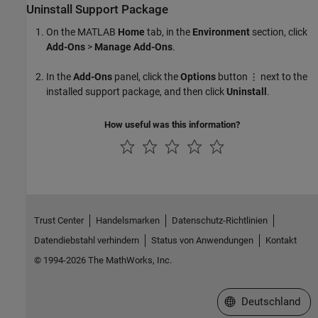
Uninstall Support Package
On the MATLAB
Home
tab, in the
Environment
section, click
Add-Ons
>
Manage Add-Ons
.
In the
Add-Ons
panel, click the
Options
button
next to the
installed support package, and then click
Uninstall
.
How useful was this information?
Trust Center
Handelsmarken
Datenschutz-Richtlinien
Datendiebstahl verhindern
Status von Anwendungen
Kontakt
© 1994-2026 The MathWorks, Inc.
Website auswählen
Deutschland