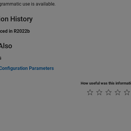
grammatic use is available.
ion History
uced in R2022b
Also
s
Configuration Parameters
How useful was this informat