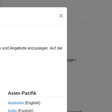
n
Apps
Videos
Answers
en und Angebote anzuzeigen. Auf der
mbedded Coder Hardware Support Package /
Asien-Pazifik
Australia
(English)
India
(English)
ting the
Processing unit
parameter to
,