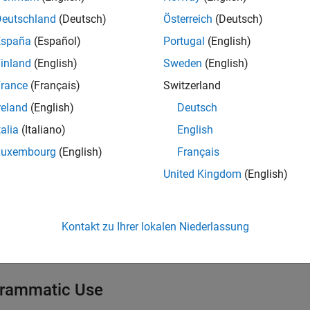
,
,
,
, or
.
e1
TriCore2
TriCore3
TriCore4
TriCore5
Deutschland
(Deutsch)
Österreich
(Deutsch)
España
(Español)
Portugal
(English)
ings
inland
(English)
Sweden
(English)
ault) |
on
rance
(Français)
Switzerland
reland
(English)
Deutsch
mmended Settings
talia
(Italiano)
English
cation
Setting
Luxembourg
(English)
Français
gging
No impact
United Kingdom
(English)
ability
No impact
iency
No impact
Kontakt zu Ihrer lokalen Niederlassung
y precaution
No impact
rammatic Use