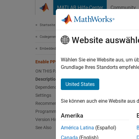
Weiter zum Inhalt
MATLAB Hilfe-Center
Community
Dokument
Startseite der Dokumentation
Codegenerierung
Ena
Website auswähl
Embedded Coder
Paralle
Wählen Sie eine Website aus, um üb
Enable PPU
Since 
Grundlage Ihres Standorts empfehle
ON THIS PAGE
Model 
Description
Hardwar
United States
Dependencies
Settings
Desc
Sie können auch eine Website aus d
Recommended Settings
Select 
Programmatic Use
Amerika
Version History
Depe
América Latina
(Español)
See Also
Canada
(English)
For Inf