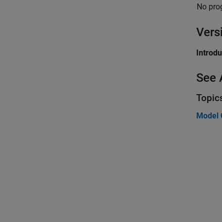
No pro
Vers
Introd
See 
Topic
Model 