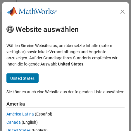
Weiter zum Inhalt
MATLAB Hilfe-Center
Umschaltung für Off-Canvas-Navigation
Website auswählen
Hauptinhalt
Startseite der Dokumentation
Codegenerierung
Wählen Sie eine Website aus, um übersetzte Inhalte (sofern
verfügbar) sowie lokale Veranstaltungen und Angebote
How useful was this information?
anzuzeigen. Auf der Grundlage Ihres Standorts empfehlen wir
Ihnen die folgende Auswahl:
United States
.
United States
Sie können auch eine Website aus der folgenden Liste auswählen:
Amerika
América Latina
(Español)
Canada
(English)
United States
(English)