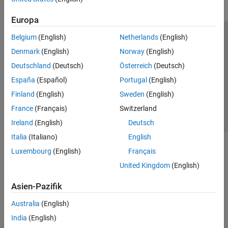
Europa
Belgium
(English)
Netherlands
(English)
Trust Center
Handelsmarken
Datenschutz-Richtlinien
Denmark
(English)
Norway
(English)
Datendiebstahl verhindern
Status von Anwendungen
Kontakt
Deutschland
(Deutsch)
Österreich
(Deutsch)
© 1994-2026 The MathWorks, Inc.
España
(Español)
Portugal
(English)
Finland
(English)
Sweden
(English)
Website auswählen
Deutschland
France
(Français)
Switzerland
Ireland
(English)
Deutsch
Italia
(Italiano)
English
Luxembourg
(English)
Français
United Kingdom
(English)
Asien-Pazifik
Australia
(English)
India
(English)