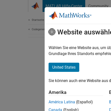
Weiter zum Inhalt
MATLAB Hilfe-Center
Community
Dokument
Startseite der Dokumentation
Codegenerierung
Website auswähl
Wählen Sie eine Website aus, um üb
Grundlage Ihres Standorts empfehle
United States
Sie können auch eine Website aus d
Amerika
América Latina
(Español)
Canada
(English)