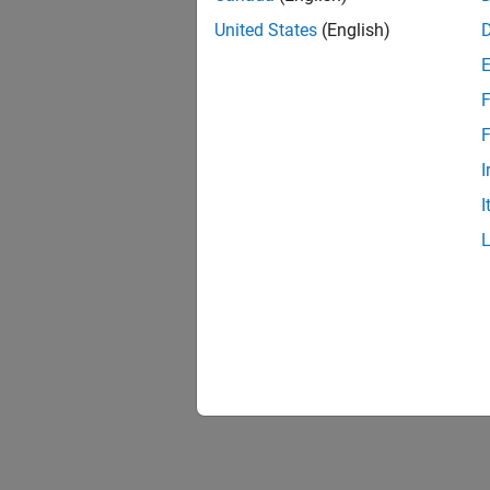
United States
(English)
F
F
I
I