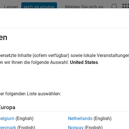
Lernen
Melden Sie sich an
MATLAB erhalten
ation
Beispiele
Funktionen
Blöcke
Modelleinstellunge
en
ersetzte Inhalte (sofern verfügbar) sowie lokale Veranstaltung
How useful was this informat
n wir Ihnen die folgende Auswahl:
United States
.
er folgenden Liste auswählen:
Europa
Belgium
(English)
Netherlands
(English)
Denmark
(English)
Norway
(English)