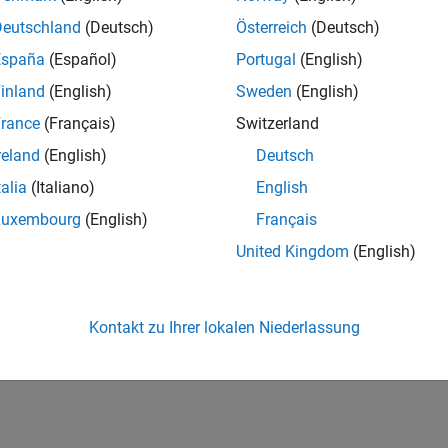
Deutschland
(Deutsch)
Österreich
(Deutsch)
España
(Español)
Portugal
(English)
inland
(English)
Sweden
(English)
rance
(Français)
Switzerland
reland
(English)
Deutsch
talia
(Italiano)
English
Luxembourg
(English)
Français
United Kingdom
(English)
Kontakt zu Ihrer lokalen Niederlassung