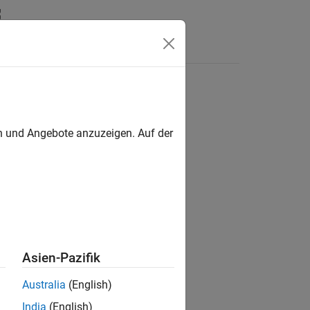
n
Apps
Videos
Antworten
en und Angebote anzuzeigen. Auf der
ion?
Asien-Pazifik
Australia
(English)
India
(English)