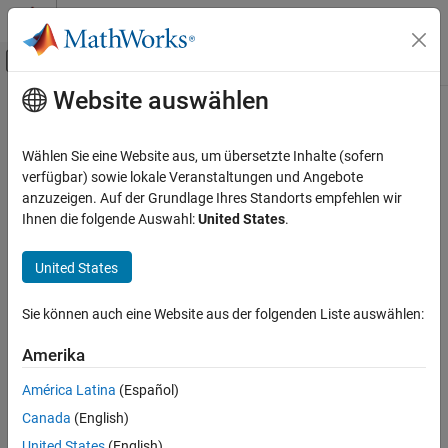
Weiter zum Inhalt
MATLAB Hilfe-Center
Umschaltung für Off-Canvas-Navigation
Website auswählen
Hauptinhalt
Startseite der Dokumentation
Codegenerierung
Wählen Sie eine Website aus, um übersetzte Inhalte (sofern
verfügbar) sowie lokale Veranstaltungen und Angebote
How useful was this information?
anzuzeigen. Auf der Grundlage Ihres Standorts empfehlen wir
Ihnen die folgende Auswahl:
United States
.
United States
Sie können auch eine Website aus der folgenden Liste auswählen:
Amerika
América Latina
(Español)
Canada
(English)
United States
(English)