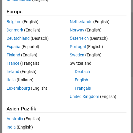
Europa
Belgium
(English)
Netherlands
(English)
Trust Center
Handelsmarken
Datenschutz-Richtlinien
Denmark
(English)
Norway
(English)
Datendiebstahl verhindern
Status von Anwendungen
Kontakt
Deutschland
(Deutsch)
Österreich
(Deutsch)
© 1994-2026 The MathWorks, Inc.
España
(Español)
Portugal
(English)
Finland
(English)
Sweden
(English)
Website auswählen
Deutschland
France
(Français)
Switzerland
Ireland
(English)
Deutsch
Italia
(Italiano)
English
Luxembourg
(English)
Français
United Kingdom
(English)
Asien-Pazifik
Australia
(English)
India
(English)