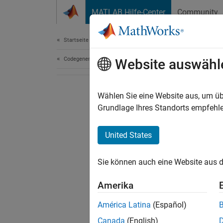
Weiter zum Inhalt
MATLAB Hilfe-Center
Community
Dokument
Startseite der Dokumentation
Codegenerierung
Website auswähl
Wählen Sie eine Website aus, um üb
Grundlage Ihres Standorts empfehle
United States
Sie können auch eine Website aus d
Amerika
América Latina
(Español)
Canada
(English)