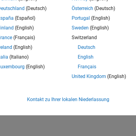
Deutschland
(Deutsch)
Österreich
(Deutsch)
España
(Español)
Portugal
(English)
inland
(English)
Sweden
(English)
rance
(Français)
Switzerland
reland
(English)
Deutsch
talia
(Italiano)
English
Luxembourg
(English)
Français
United Kingdom
(English)
Kontakt zu Ihrer lokalen Niederlassung