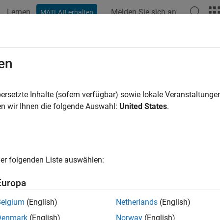
Lernen
Melden Sie sich an
MATLAB erhalten
ation
Beispiele
Funktionen
Blöcke
Modelleinstellunge
en
ersetzte Inhalte (sofern verfügbar) sowie lokale Veranstaltung
How useful was this informat
n wir Ihnen die folgende Auswahl:
United States
.
er folgenden Liste auswählen:
Europa
Belgium
(English)
Netherlands
(English)
Denmark
(English)
Norway
(English)