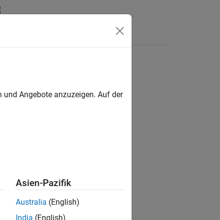
n
Apps
Videos
Antworten
en und Angebote anzuzeigen. Auf der
ion?
Asien-Pazifik
Australia
(English)
India
(English)