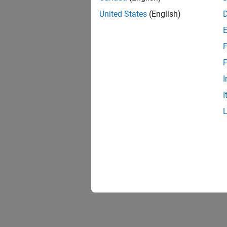
United States
(English)
F
F
I
I