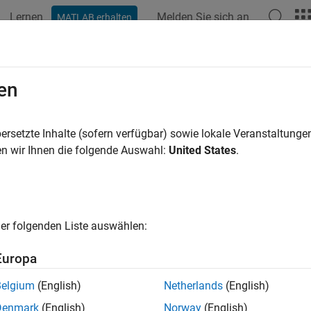
Lernen
Melden Sie sich an
MATLAB erhalten
ation
Beispiele
Funktionen
Blöcke
Modelleinstellunge
en
ersetzte Inhalte (sofern verfügbar) sowie lokale Veranstaltung
How useful was this informat
n wir Ihnen die folgende Auswahl:
United States
.
er folgenden Liste auswählen:
Europa
Belgium
(English)
Netherlands
(English)
Denmark
(English)
Norway
(English)