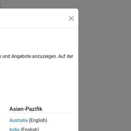
n
Apps
Videos
Antworten
en und Angebote anzuzeigen. Auf der
ion?
Asien-Pazifik
Australia
(English)
India
(English)