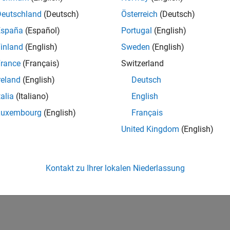
Deutschland
(Deutsch)
Österreich
(Deutsch)
España
(Español)
Portugal
(English)
inland
(English)
Sweden
(English)
rance
(Français)
Switzerland
reland
(English)
Deutsch
talia
(Italiano)
English
Luxembourg
(English)
Français
United Kingdom
(English)
Kontakt zu Ihrer lokalen Niederlassung