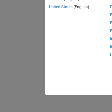
United States
(English)
F
F
I
I