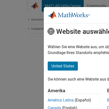
Weiter zum Inhalt
MATLAB Hilfe-Center
Community
Dokument
Startseite der Dokumentation
Codegenerierung
Website auswähl
Wählen Sie eine Website aus, um üb
Grundlage Ihres Standorts empfehle
United States
Sie können auch eine Website aus d
Amerika
América Latina
(Español)
Canada
(English)