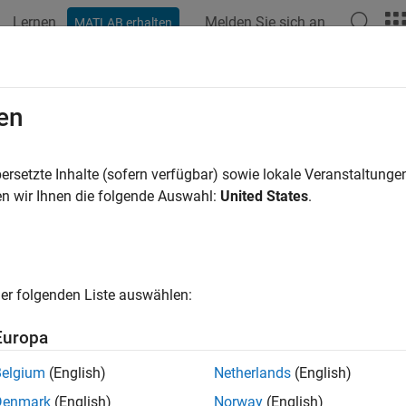
Lernen
Melden Sie sich an
MATLAB erhalten
ation
Beispiele
Funktionen
Blöcke
Modelleinstellunge
en
ersetzte Inhalte (sofern verfügbar) sowie lokale Veranstaltung
How useful was this informat
n wir Ihnen die folgende Auswahl:
United States
.
er folgenden Liste auswählen:
Europa
Belgium
(English)
Netherlands
(English)
Denmark
(English)
Norway
(English)