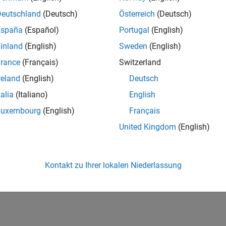
Deutschland
(Deutsch)
Österreich
(Deutsch)
España
(Español)
Portugal
(English)
inland
(English)
Sweden
(English)
rance
(Français)
Switzerland
reland
(English)
Deutsch
talia
(Italiano)
English
Luxembourg
(English)
Français
United Kingdom
(English)
Kontakt zu Ihrer lokalen Niederlassung