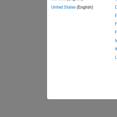
United States
(English)
F
F
I
I