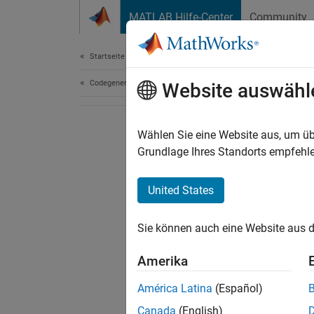
Weiter zum Inhalt
MATLAB Hilfe-Center
Community
Dokument
Startseite der Dokumentation
Codegenerierung
Website auswähl
Wählen Sie eine Website aus, um üb
Grundlage Ihres Standorts empfehle
United States
Sie können auch eine Website aus d
Amerika
América Latina
(Español)
Canada
(English)