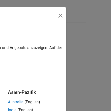
n
Apps
Videos
Antworten
en und Angebote anzuzeigen. Auf der
ion?
Asien-Pazifik
Australia
(English)
India
(English)