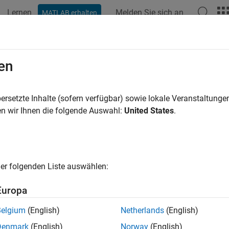
Lernen
Melden Sie sich an
MATLAB erhalten
ation
Beispiele
Funktionen
Blöcke
Modelleinstellunge
rname
en
sername of the Linux operating system on the
BeagleBone
Black
ersetzte Inhalte (sofern verfügbar) sowie lokale Veranstaltung
n wir Ihnen die folgende Auswahl:
United States
.
Configuration Pane:
Hardware Implementation / Simulink or E
e board settings / Target hardware resources / Board Paramet
ription
er folgenden Liste auswählen:
ername
parameter sets the root username of the Linux operati
Europa
Belgium
(English)
Netherlands
(English)
ings
Denmark
(English)
Norway
(English)