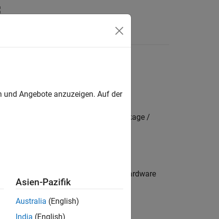
n
Apps
Videos
Answers
 hardware board
en und Angebote anzuzeigen. Auf der
mbedded Coder Hardware Support Package /
ers
®
ng system on the BeagleBone
Black hardware
Asien-Pazifik
Australia
(English)
India
(English)