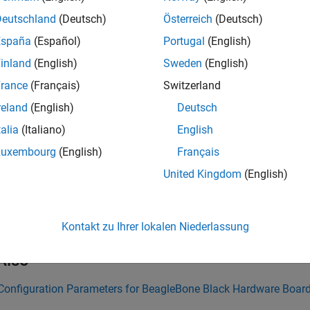
(default) |
>
root
Deutschland
(Deutsch)
Österreich
(Deutsch)
 root username of the Linux operating system on the BeagleBon
España
(Español)
Portugal
(English)
inland
(English)
Sweden
(English)
mmended Settings
rance
(Français)
Switzerland
ommendation.
reland
(English)
Deutsch
rammatic Use
talia
(Italiano)
English
Luxembourg
(English)
Français
grammatic use is available.
United Kingdom
(English)
ion History
uced in R2014b
Kontakt zu Ihrer lokalen Niederlassung
Also
Configuration Parameters for BeagleBone Black Hardware Boar