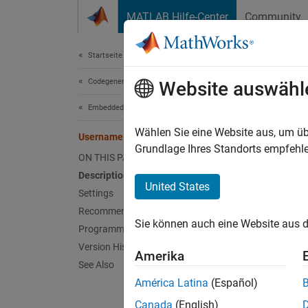
Weiter zum Inhalt
MATLAB Hilfe-Center
Community
Dokument
Startseite der Dokumentation
Codegenerierung
Use
Website auswähl
Embedded Coder
Root u
Wählen Sie eine Website aus, um üb
Username
Grundlage Ihres Standorts empfehle
ON THIS PAGE
Model 
Description
Hardwar
United States
Settings
Recommended Settings
Desc
Sie können auch eine Website aus d
Programmatic Use
The
Us
Version History
Amerika
board.
See Also
América Latina
(Español)
Sett
Canada
(English)