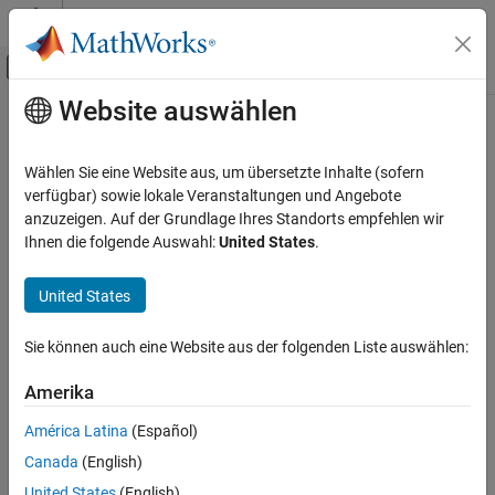
Weiter zum Inhalt
MATLAB Hilfe-Center
Umschaltung für Off-Canvas-Navigation
Website auswählen
Hauptinhalt
Startseite der Dokumentation
Signalverarbeitung
Wählen Sie eine Website aus, um übersetzte Inhalte (sofern
verfügbar) sowie lokale Veranstaltungen und Angebote
anzuzeigen. Auf der Grundlage Ihres Standorts empfehlen wir
How useful was this information?
Ihnen die folgende Auswahl:
United States
.
United States
Sie können auch eine Website aus der folgenden Liste auswählen:
Amerika
América Latina
(Español)
Canada
(English)
United States
(English)