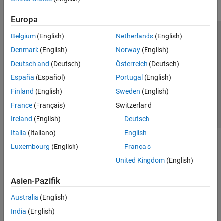
Europa
Belgium
(English)
Netherlands
(English)
Trust Center
Handelsmarken
Datenschutz-Richtlinien
Denmark
(English)
Norway
(English)
Datendiebstahl verhindern
Status von Anwendungen
Kontakt
Deutschland
(Deutsch)
Österreich
(Deutsch)
© 1994-2026 The MathWorks, Inc.
España
(Español)
Portugal
(English)
Finland
(English)
Sweden
(English)
Website auswählen
Deutschland
France
(Français)
Switzerland
Ireland
(English)
Deutsch
Italia
(Italiano)
English
Luxembourg
(English)
Français
United Kingdom
(English)
Asien-Pazifik
Australia
(English)
India
(English)