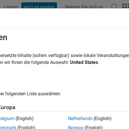
Lernen
Melden Sie sich an
MATLAB erhalten
ation
Beispiele
Funktionen
Blöcke
Apps
Videos
en
ersetzte Inhalte (sofern verfügbar) sowie lokale Veranstaltung
How useful was this informat
n wir Ihnen die folgende Auswahl:
United States
.
er folgenden Liste auswählen:
Europa
Belgium
(English)
Netherlands
(English)
Denmark
(English)
Norway
(English)