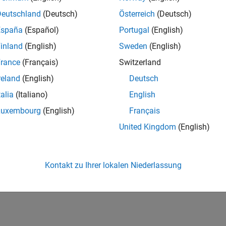
Deutschland
(Deutsch)
Österreich
(Deutsch)
España
(Español)
Portugal
(English)
inland
(English)
Sweden
(English)
rance
(Français)
Switzerland
reland
(English)
Deutsch
talia
(Italiano)
English
Luxembourg
(English)
Français
United Kingdom
(English)
Kontakt zu Ihrer lokalen Niederlassung