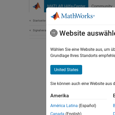
Weiter zum Inhalt
MATLAB Hilfe-Center
Community
Dokument
Startseite der Dokumentation
Signalverarbeitung
Website auswähl
Wählen Sie eine Website aus, um üb
Grundlage Ihres Standorts empfehle
United States
Sie können auch eine Website aus d
Amerika
América Latina
(Español)
Canada
(English)