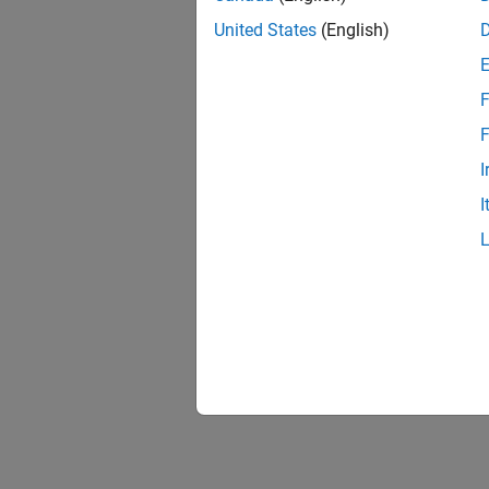
United States
(English)
F
F
I
I