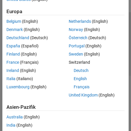
Europa
Belgium
(English)
Netherlands
(English)
Trust Center
Handelsmarken
Datenschutz-Richtlinien
Denmark
(English)
Norway
(English)
Datendiebstahl verhindern
Status von Anwendungen
Kontakt
Deutschland
(Deutsch)
Österreich
(Deutsch)
© 1994-2026 The MathWorks, Inc.
España
(Español)
Portugal
(English)
Finland
(English)
Sweden
(English)
Website auswählen
Deutschland
France
(Français)
Switzerland
Ireland
(English)
Deutsch
Italia
(Italiano)
English
Luxembourg
(English)
Français
United Kingdom
(English)
Asien-Pazifik
Australia
(English)
India
(English)