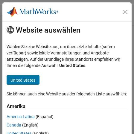
Weiter zum Inhalt
MATLAB Hilfe-Center
Umschaltung für Off-Canvas-Navigation
Website auswählen
Hauptinhalt
Startseite der Dokumentation
Signalverarbeitung
Wählen Sie eine Website aus, um übersetzte Inhalte (sofern
verfügbar) sowie lokale Veranstaltungen und Angebote
How useful was this information?
anzuzeigen. Auf der Grundlage Ihres Standorts empfehlen wir
Ihnen die folgende Auswahl:
United States
.
United States
Sie können auch eine Website aus der folgenden Liste auswählen:
Amerika
América Latina
(Español)
Canada
(English)
United States
(English)